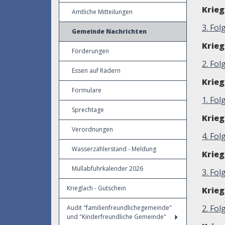
Krie
Amtliche Mitteilungen
3. Fo
Gemeinde Nachrichten
Krie
Förderungen
2. Fol
Essen auf Rädern
Krie
Formulare
1. Fo
Sprechtage
Krie
Verordnungen
4. Fo
Wasserzählerstand - Meldung
Krie
Müllabfuhrkalender 2026
3. Fo
Krieglach - Gutschein
Krie
2. Fol
Audit "familienfreundlichegemeinde"
und "Kinderfreundliche Gemeinde"