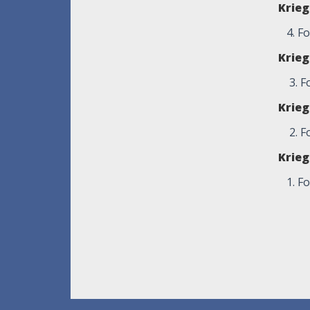
Krie
4. F
Krie
3. 
Krie
2. F
Krie
1. F