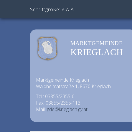
Schriftgröße:
A
A
A
MARKTGEMEINDE
KRIEGLACH
Marktgemeinde Krieglach
Waldheimatstraße 1, 8670 Krieglach
Tel.: 03855/2355-0
Fax: 03855/2355-113
Mail:
gde@krieglach.gv.at