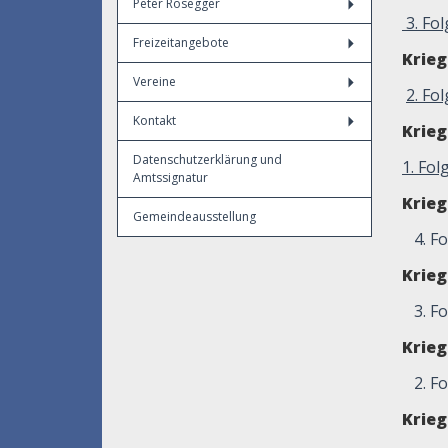
Peter Rosegger
3. Fo
Freizeitangebote
Krie
Vereine
2. Fol
Kontakt
Krie
Datenschutzerklärung und
1. Fol
Amtssignatur
Krie
Gemeindeausstellung
4. Fo
Krie
3. Fo
Krie
2. Fol
Krie