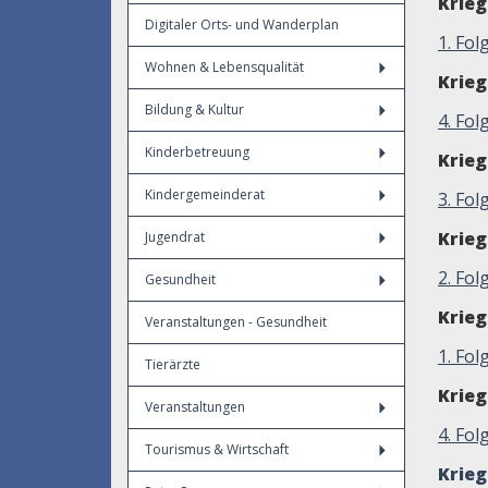
Krie
Digitaler Orts- und Wanderplan
1. Fo
Wohnen & Lebensqualität
Krie
Bildung & Kultur
4. Fo
Kinderbetreuung
Krie
Kindergemeinderat
3. Fo
Krie
Jugendrat
2
. Fol
Gesundheit
Krie
Veranstaltungen - Gesundheit
1. Fol
Tierärzte
Krie
Veranstaltungen
4. Fo
Tourismus & Wirtschaft
Krie