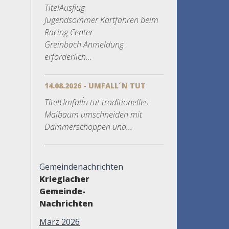
TitelAusflug
Jugendsommer Kartfahren beim
Racing Center
Greinbach Anmeldung
erforderlich...
14.08.2026 - UMFALL´N TUT
TitelUmfall´n tut traditionelles
Maibaum umschneiden mit
Dämmerschoppen und...
Gemeindenachrichten
Krieglacher
Gemeinde-
Nachrichten
März 2026