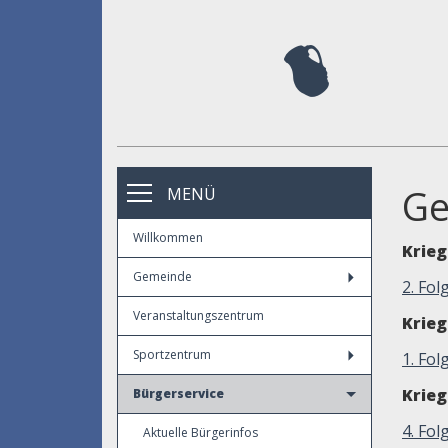
Ge
MENÜ
Willkommen
Krie
Gemeinde
2. Fol
Veranstaltungszentrum
Krie
Sportzentrum
1. Fo
Krie
Bürgerservice
4. Fo
Aktuelle Bürgerinfos