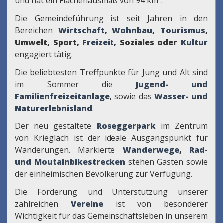
und hat ein Flächenausmaß von 94 km².
Die Gemeindeführung ist seit Jahren in den
Bereichen
Wirtschaft
,
Wohnbau
,
Tourismus
,
Umwelt, Sport,
Freizeit
, Soziales oder
Kultur
engagiert tätig.
Die beliebtesten Treffpunkte für Jung und Alt sind
im Sommer die
Jugend- und
Familienfreizeitanlage
,
sowie das
Wasser- und
Naturerlebnisland
.
Der neu gestaltete
Roseggerpark
im Zentrum
von Krieglach ist der ideale Ausgangspunkt für
Wanderungen. Markierte
Wanderwege
,
Rad-
und Moutainbikestrecken
stehen Gästen sowie
der einheimischen Bevölkerung zur Verfügung.
Die Förderung und Unterstützung unserer
zahlreichen
Vereine
ist von besonderer
Wichtigkeit für das Gemeinschaftsleben in unserem