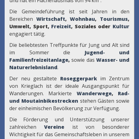
und hat ein Flächenausmaß von 94 km².
Die Gemeindeführung ist seit Jahren in den
Bereichen
Wirtschaft
,
Wohnbau
,
Tourismus
,
Umwelt, Sport,
Freizeit
, Soziales oder
Kultur
engagiert tätig.
Die beliebtesten Treffpunkte für Jung und Alt sind
im Sommer die
Jugend- und
Familienfreizeitanlage
,
sowie das
Wasser- und
Naturerlebnisland
.
Der neu gestaltete
Roseggerpark
im Zentrum
von Krieglach ist der ideale Ausgangspunkt für
Wanderungen. Markierte
Wanderwege
,
Rad-
und Moutainbikestrecken
stehen Gästen sowie
der einheimischen Bevölkerung zur Verfügung.
Die Förderung und Unterstützung unserer
zahlreichen
Vereine
ist von besonderer
Wichtigkeit für das Gemeinschaftsleben in unserem