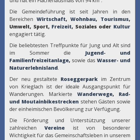
und hat ein Flächenausmaß von 94 km².
Die Gemeindeführung ist seit Jahren in den
Bereichen
Wirtschaft
,
Wohnbau
,
Tourismus
,
Umwelt, Sport,
Freizeit
, Soziales oder
Kultur
engagiert tätig.
Die beliebtesten Treffpunkte für Jung und Alt sind
im Sommer die
Jugend- und
Familienfreizeitanlage
,
sowie das
Wasser- und
Naturerlebnisland
.
Der neu gestaltete
Roseggerpark
im Zentrum
von Krieglach ist der ideale Ausgangspunkt für
Wanderungen. Markierte
Wanderwege
,
Rad-
und Moutainbikestrecken
stehen Gästen sowie
der einheimischen Bevölkerung zur Verfügung.
Die Förderung und Unterstützung unserer
zahlreichen
Vereine
ist von besonderer
Wichtigkeit für das Gemeinschaftsleben in unserem