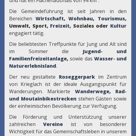
und hat ein Flächenausmaß von 94 km².
Die Gemeindeführung ist seit Jahren in den
Bereichen
Wirtschaft
,
Wohnbau
,
Tourismus
,
Umwelt, Sport,
Freizeit
, Soziales oder
Kultur
engagiert tätig.
Die beliebtesten Treffpunkte für Jung und Alt sind
im Sommer die
Jugend- und
Familienfreizeitanlage
,
sowie das
Wasser- und
Naturerlebnisland
.
Der neu gestaltete
Roseggerpark
im Zentrum
von Krieglach ist der ideale Ausgangspunkt für
Wanderungen. Markierte
Wanderwege
,
Rad-
und Moutainbikestrecken
stehen Gästen sowie
der einheimischen Bevölkerung zur Verfügung.
Die Förderung und Unterstützung unserer
zahlreichen
Vereine
ist von besonderer
Wichtigkeit für das Gemeinschaftsleben in unserem