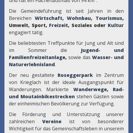
und hat ein Flächenausmaß von 94 km².
Die Gemeindeführung ist seit Jahren in den
Bereichen
Wirtschaft
,
Wohnbau
,
Tourismus
,
Umwelt, Sport,
Freizeit
, Soziales oder
Kultur
engagiert tätig.
Die beliebtesten Treffpunkte für Jung und Alt sind
im Sommer die
Jugend- und
Familienfreizeitanlage
,
sowie das
Wasser- und
Naturerlebnisland
.
Der neu gestaltete
Roseggerpark
im Zentrum
von Krieglach ist der ideale Ausgangspunkt für
Wanderungen. Markierte
Wanderwege
,
Rad-
und Moutainbikestrecken
stehen Gästen sowie
der einheimischen Bevölkerung zur Verfügung.
Die Förderung und Unterstützung unserer
zahlreichen
Vereine
ist von besonderer
Wichtigkeit für das Gemeinschaftsleben in unserem