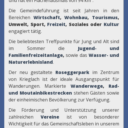
und hat ein Flächenausmaß von 94 km².
Die Gemeindeführung ist seit Jahren in den
Bereichen
Wirtschaft
,
Wohnbau
,
Tourismus
,
Umwelt, Sport,
Freizeit
, Soziales oder
Kultur
engagiert tätig.
Die beliebtesten Treffpunkte für Jung und Alt sind
im Sommer die
Jugend- und
Familienfreizeitanlage
,
sowie das
Wasser- und
Naturerlebnisland
.
Der neu gestaltete
Roseggerpark
im Zentrum
von Krieglach ist der ideale Ausgangspunkt für
Wanderungen. Markierte
Wanderwege
,
Rad-
und Moutainbikestrecken
stehen Gästen sowie
der einheimischen Bevölkerung zur Verfügung.
Die Förderung und Unterstützung unserer
zahlreichen
Vereine
ist von besonderer
Wichtigkeit für das Gemeinschaftsleben in unserem