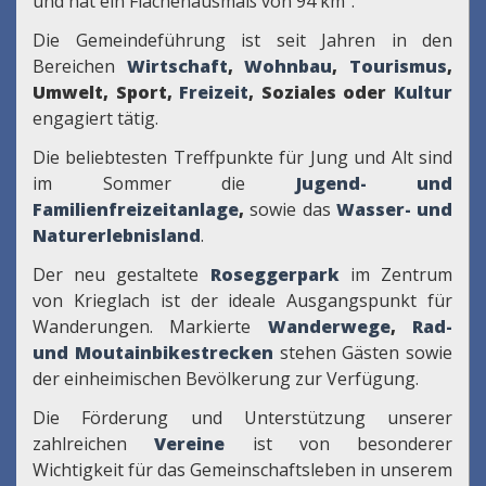
und hat ein Flächenausmaß von 94 km².
Die Gemeindeführung ist seit Jahren in den
Bereichen
Wirtschaft
,
Wohnbau
,
Tourismus
,
Umwelt, Sport,
Freizeit
, Soziales oder
Kultur
engagiert tätig.
Die beliebtesten Treffpunkte für Jung und Alt sind
im Sommer die
Jugend- und
Familienfreizeitanlage
,
sowie das
Wasser- und
Naturerlebnisland
.
Der neu gestaltete
Roseggerpark
im Zentrum
von Krieglach ist der ideale Ausgangspunkt für
Wanderungen. Markierte
Wanderwege
,
Rad-
und Moutainbikestrecken
stehen Gästen sowie
der einheimischen Bevölkerung zur Verfügung.
Die Förderung und Unterstützung unserer
zahlreichen
Vereine
ist von besonderer
Wichtigkeit für das Gemeinschaftsleben in unserem