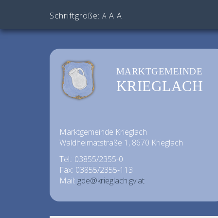
Schriftgröße:
A
A
A
MARKTGEMEINDE
KRIEGLACH
Marktgemeinde Krieglach
Waldheimatstraße 1, 8670 Krieglach
Tel.: 03855/2355-0
Fax: 03855/2355-113
Mail:
gde@krieglach.gv.at