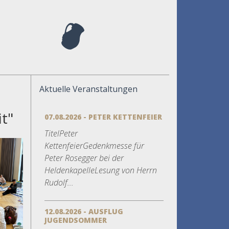
Aktuelle Veranstaltungen
t"
07.08.2026 - PETER KETTENFEIER
TitelPeter
KettenfeierGedenkmesse für
Peter Rosegger bei der
HeldenkapelleLesung von Herrn
Rudolf...
12.08.2026 - AUSFLUG
JUGENDSOMMER