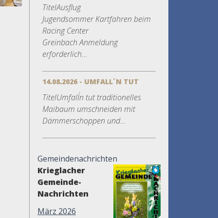
TitelAusflug
Jugendsommer Kartfahren beim
Racing Center
Greinbach Anmeldung
erforderlich...
14.08.2026 - UMFALL´N TUT
TitelUmfall´n tut traditionelles
Maibaum umschneiden mit
Dämmerschoppen und...
Gemeindenachrichten
Krieglacher
Gemeinde-
Nachrichten
März 2026