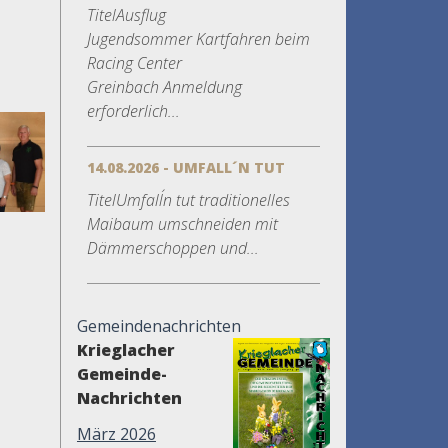
TitelAusflug
Jugendsommer Kartfahren beim
Racing Center
Greinbach Anmeldung
erforderlich...
14.08.2026 - UMFALL´N TUT
TitelUmfall´n tut traditionelles
Maibaum umschneiden mit
Dämmerschoppen und...
Gemeindenachrichten
Krieglacher
Gemeinde-
Nachrichten
März 2026