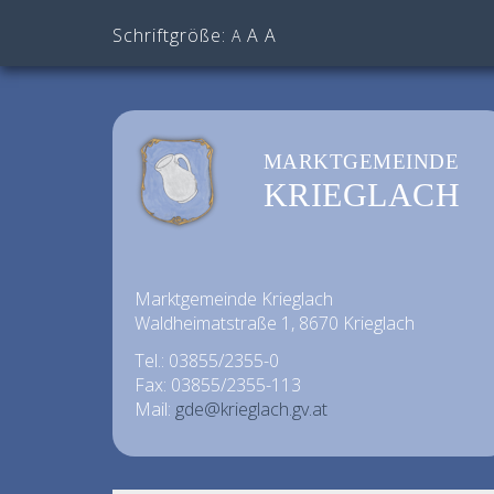
Schriftgröße:
A
A
A
MARKTGEMEINDE
KRIEGLACH
Marktgemeinde Krieglach
Waldheimatstraße 1, 8670 Krieglach
Tel.: 03855/2355-0
Fax: 03855/2355-113
Mail:
gde@krieglach.gv.at