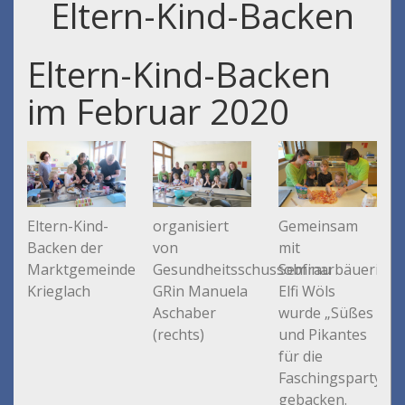
Eltern-Kind-Backen
Eltern-Kind-Backen
im Februar 2020
Eltern-Kind-
organisiert
Gemeinsam
Backen der
von
mit
Marktgemeinde
Gesundheitsschussobfrau
Seminarbäuerin
Krieglach
GRin Manuela
Elfi Wöls
Aschaber
wurde „Süßes
(rechts)
und Pikantes
für die
Faschingsparty“
gebacken.