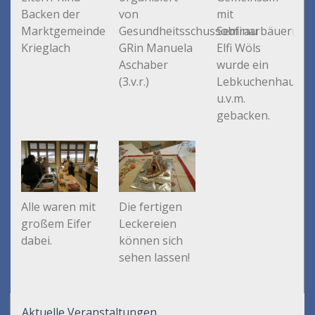
Backen der
von
mit
Marktgemeinde
Gesundheitsschussobfrau
Seminarbäuerin
Krieglach
GRin Manuela
Elfi Wöls
Aschaber
wurde ein
(3.v.r.)
Lebkuchenhaus,
u.v.m.
gebacken.
Alle waren mit
Die fertigen
großem Eifer
Leckereien
dabei.
können sich
sehen lassen!
Aktuelle Veranstaltungen