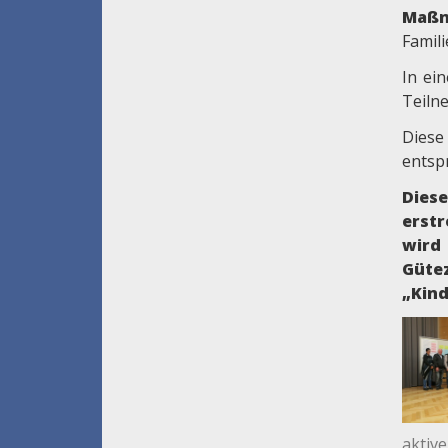
Maß
Famili
In ei
Teiln
Diese
entsp
Dies
erst
wird
Güte
„Kin
aktiv