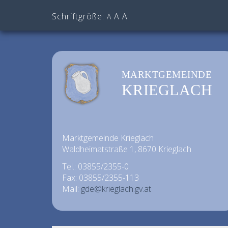
Schriftgröße:
A
A
A
MARKTGEMEINDE
KRIEGLACH
Marktgemeinde Krieglach
Waldheimatstraße 1, 8670 Krieglach
Tel.: 03855/2355-0
Fax: 03855/2355-113
Mail:
gde@krieglach.gv.at