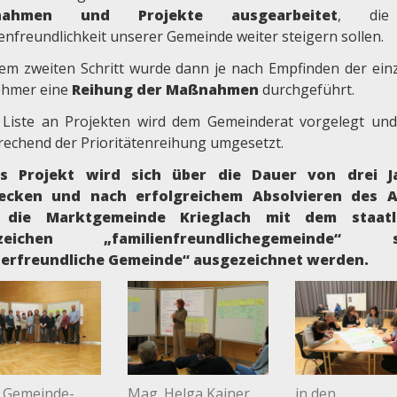
nahmen und Projekte ausgearbeitet
, die
enfreundlichkeit unserer Gemeinde weiter steigern sollen.
nem zweiten Schritt wurde dann je nach Empfinden der ein
ehmer eine
Reihung der Maßnahmen
durchgeführt.
 Liste an Projekten wird dem Gemeinderat vorgelegt un
rechend der Prioritätenreihung umgesetzt.
es Projekt wird sich über die Dauer von drei J
recken und nach erfolgreichem Absolvieren des A
 die Marktgemeinde Krieglach mit dem staatl
zeichen „familienfreundlichegemeinde“ s
derfreundliche Gemeinde“ ausgezeichnet werden.
e Gemeinde-
Mag. Helga Kainer
in den