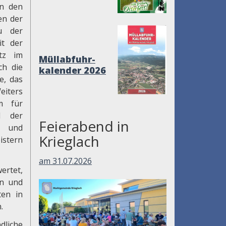
in den
en der
au der
it der
tz im
Müllabfuhr-
ch die
kalender 2026
e, das
eiters
m für
d der
Feierabend in
e und
Krieglach
istern
am 31.07.2026
ertet,
en und
ten in
.
dliche