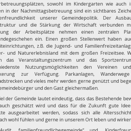
rbetreuungsplätzen, sowohl im Kindergarten wie auch 
en in der Nachmittagsbetreuung sind ein sichtbares Zeich
ienfreundlichkeit unserer Gemeindepolitik. Der Ausb
struktur und die Stärkung der Wirtschaft verbunden m
rung der Arbeitsplätze nehmen einen zentralen Pla
ndegeschehen ein. Einen großen Stellenwert haben au
iteinrichtungen, z.B. die Jugend- und Familienfreizeitanlag
r- und Naturerlebnisland mit dem großen Freizeitsee. W
en das Veranstaltungszentrum und das Sportzentru
chiedenste Nutzungsmöglichkeiten den Vereinen un
lkerung zur Verfügung. Parkanlagen, Wanderweg
adstrecken und vieles mehr werden gerne genützt und bege
emeindebürger und den Gast gleichermaßen.
iel der Gemeinde lautet eindeutig, dass das Bestehende bew
auch geschätzt wird und dass für die Zukunft gute Ide
kte ausgearbeitet werden, sodass sich alle Altersschich
lach wohl fühlen und gerne in unserem Ort leben und wirken
udit „familienfreundlichegemeinde“ und „Kinderfreun