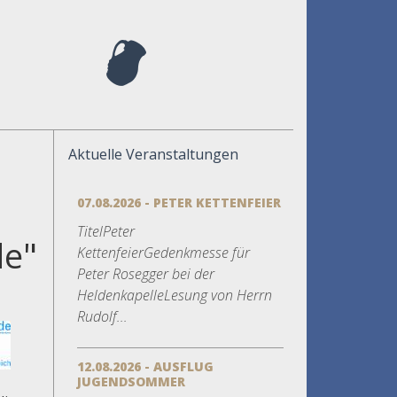
Aktuelle Veranstaltungen
07.08.2026 - PETER KETTENFEIER
TitelPeter
de"
KettenfeierGedenkmesse für
Peter Rosegger bei der
HeldenkapelleLesung von Herrn
Rudolf...
12.08.2026 - AUSFLUG
JUGENDSOMMER