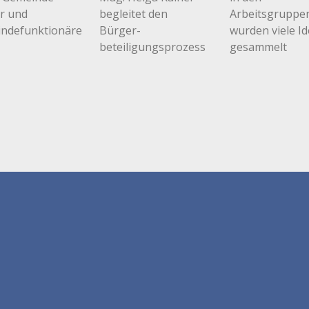
r und
begleitet den
Arbeitsgruppe
ndefunktionäre
Bürger-
wurden viele I
beteiligungsprozess
gesammelt