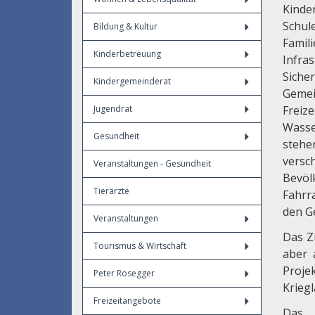
Kinde
Schul
Bildung & Kultur
Famil
Kinderbetreuung
Infra
Siche
Kindergemeinderat
Gemei
Jugendrat
Freize
Wasse
Gesundheit
steh
vers
Veranstaltungen - Gesundheit
Bevö
Tierärzte
Fahrr
den G
Veranstaltungen
Das Z
Tourismus & Wirtschaft
aber 
Proje
Peter Rosegger
Krieg
Freizeitangebote
Das A