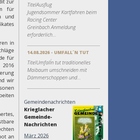
it zur
TitelAusflug
um für
Jugendsommer Kartfahren beim
en und
Racing Center
kates
Greinbach Anmeldung
erforderlich...
ren in
chläge
14.08.2026 - UMFALL´N TUT
de für
TitelUmfall´n tut traditionelles
r 2016
Maibaum umschneiden mit
kerung
Dämmerschoppen und...
nd wir
rsonen
beiten
Gemeindenachrichten
Krieglacher
ertes,
Gemeinde-
stbare
Nachrichten
chten
März 2026
bot an