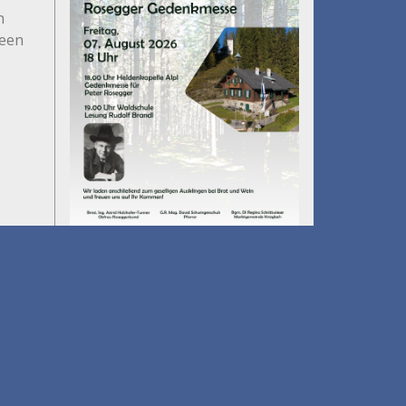
n
deen
Umfall´n tut
am 14.08.2026