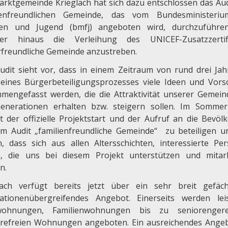
arktgemeinde Krieglach hat sich dazu entschlossen das Aud
ienfreundlichen Gemeinde, das vom Bundesministeri
ien und Jugend (bmfj) angeboten wird, durchzuführ
er hinaus die Verleihung des UNICEF-Zusatzzertifi
rfreundliche Gemeinde anzustreben.
udit sieht vor, dass in einem Zeitraum von rund drei Jah
eines Bürgerbeteiligungsprozesses viele Ideen und Vors
mengefasst werden, die die Attraktivität unserer Gemein
Generationen erhalten bzw. steigern sollen. Im Somme
gt der offizielle Projektstart und der Aufruf an die Bevöl
am Audit „familienfreundliche Gemeinde“ zu beteiligen u
n, dass sich aus allen Altersschichten, interessierte Pe
n, die uns bei diesem Projekt unterstützen und mitar
n.
lach verfügt bereits jetzt über ein sehr breit gefäch
ationenübergreifendes Angebot. Einerseits werden lei
twohnungen, Familienwohnungen bis zu seniorengere
erefreien Wohnungen angeboten. Ein ausreichendes Ange