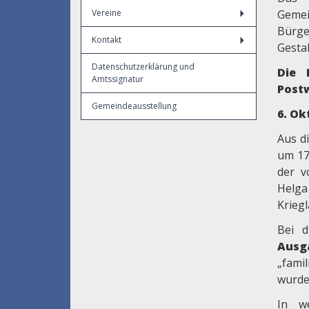
Vereine
Geme
Bürge
Kontakt
Gesta
Datenschutzerklärung und
Die 
Amtssignatur
Post
Gemeindeausstellung
6. Ok
Aus d
um 17
der v
Helga
Kriegl
Bei d
Ausg
„fami
wurde
In w