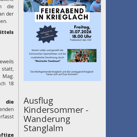
m die
an der
en.
ttels
eweils
statt,
u Mag.
ich 18
Ausflug
pen
die
Kindersommer -
enden
Wanderung
rfasst
Stanglalm
ftige