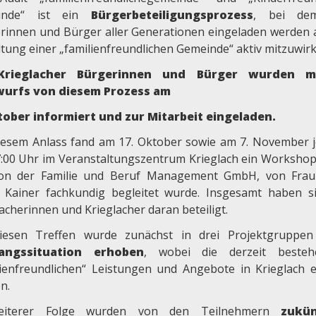
inde“ ist ein
Bürgerbeteiligungsprozess
, bei de
rinnen und Bürger aller Generationen eingeladen werden 
ltung einer „familienfreundlichen Gemeinde“ aktiv mitzuwirk
Krieglacher Bürgerinnen und Bürger wurden mi
wurfs von diesem Prozess am
tober informiert und zur Mitarbeit eingeladen.
iesem Anlass fand am 17. Oktober sowie am 7. November j
:00 Uhr im Veranstaltungszentrum Krieglach ein Workshop 
on der Familie und Beruf Management GmbH, von Fra
 Kainer fachkundig begleitet wurde. Insgesamt haben s
acherinnen und Krieglacher daran beteiligt.
iesen Treffen wurde zunächst in drei Projektgrup
angssituation erhoben
, wobei die derzeit besteh
lienfreundlichen“ Leistungen und Angebote in Krieglach e
n.
eiterer Folge wurden von den Teilnehmern
zukün