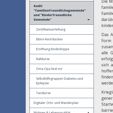
Die M
Audit
famil
"familienfreundlichegemeinde"
Famil
und "Kinderfreundliche
darüb
Gemeinde"
kinde
Zertifikatsverleihung
Das A
Eltern-Kind-Backen
Form 
zusam
Eröffnung Kinderkrippe
alle 
erfol
Nähkurse
sich 
Oma-Opa liest vor
hoffe
finde
Selbsthilfegruppen Diabetes und
werde
Epilepsie
Krieg
Tanzkurse
gener
Digitaler Orts- und Wanderplan
Star
barri
Wohnen & Lebensqualität