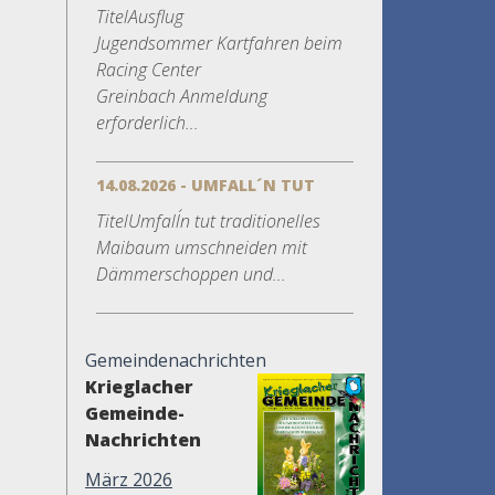
TitelAusflug
Jugendsommer Kartfahren beim
Racing Center
Greinbach Anmeldung
erforderlich...
14.08.2026 - UMFALL´N TUT
TitelUmfall´n tut traditionelles
Maibaum umschneiden mit
Dämmerschoppen und...
Gemeindenachrichten
Krieglacher
Gemeinde-
Nachrichten
März 2026