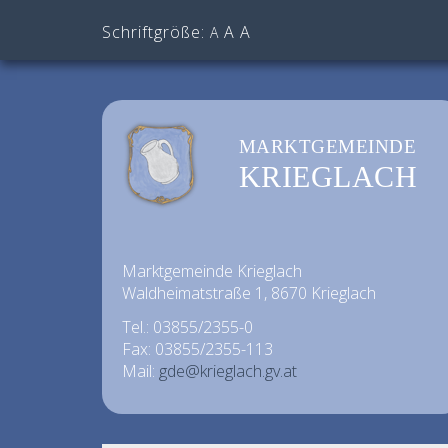
Schriftgröße:
A
A
A
MARKTGEMEINDE
KRIEGLACH
Marktgemeinde Krieglach
Waldheimatstraße 1, 8670 Krieglach
Tel.: 03855/2355-0
Fax: 03855/2355-113
Mail:
gde@krieglach.gv.at