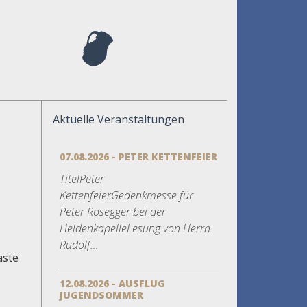
Aktuelle Veranstaltungen
07.08.2026 - PETER KETTENFEIER
TitelPeter
KettenfeierGedenkmesse für
Peter Rosegger bei der
HeldenkapelleLesung von Herrn
Rudolf...
äste
12.08.2026 - AUSFLUG
JUGENDSOMMER