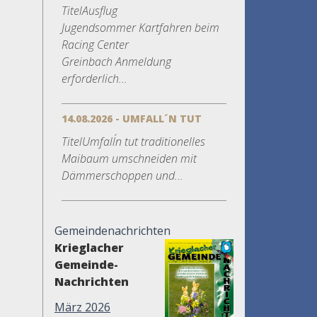
TitelAusflug
Jugendsommer Kartfahren beim
Racing Center
Greinbach Anmeldung
erforderlich...
14.08.2026 - UMFALL´N TUT
TitelUmfall´n tut traditionelles
Maibaum umschneiden mit
Dämmerschoppen und...
Gemeindenachrichten
Krieglacher
Gemeinde-
Nachrichten
März 2026