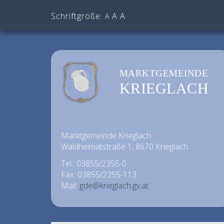
Schriftgröße:
A
A
A
MARKTGEMEINDE
KRIEGLACH
Marktgemeinde Krieglach
Waldheimatstraße 1, 8670 Krieglach
Tel.: 03855/2355-0
Fax: 03855/2355-113
Mail:
gde@krieglach.gv.at