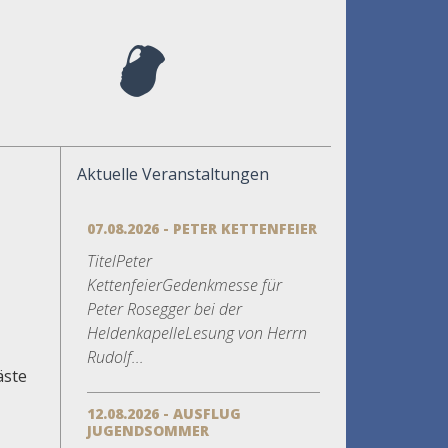
Aktuelle Veranstaltungen
07.08.2026 - PETER KETTENFEIER
TitelPeter
KettenfeierGedenkmesse für
Peter Rosegger bei der
HeldenkapelleLesung von Herrn
Rudolf...
äste
12.08.2026 - AUSFLUG
JUGENDSOMMER