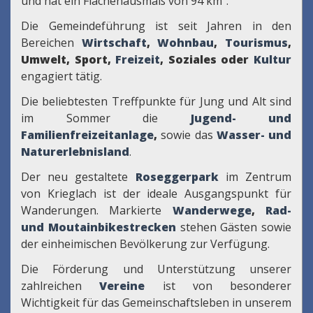
und hat ein Flächenausmaß von 94 km².
Die Gemeindeführung ist seit Jahren in den
Bereichen
Wirtschaft
,
Wohnbau
,
Tourismus
,
Umwelt, Sport,
Freizeit
, Soziales oder
Kultur
engagiert tätig.
Die beliebtesten Treffpunkte für Jung und Alt sind
im Sommer die
Jugend- und
Familienfreizeitanlage
,
sowie das
Wasser- und
Naturerlebnisland
.
Der neu gestaltete
Roseggerpark
im Zentrum
von Krieglach ist der ideale Ausgangspunkt für
Wanderungen. Markierte
Wanderwege
,
Rad-
und Moutainbikestrecken
stehen Gästen sowie
der einheimischen Bevölkerung zur Verfügung.
Die Förderung und Unterstützung unserer
zahlreichen
Vereine
ist von besonderer
Wichtigkeit für das Gemeinschaftsleben in unserem