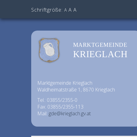
Schriftgröße:
A
A
A
MARKTGEMEINDE
KRIEGLACH
Marktgemeinde Krieglach
Waldheimatstraße 1, 8670 Krieglach
Tel.: 03855/2355-0
Fax: 03855/2355-113
Mail:
gde@krieglach.gv.at