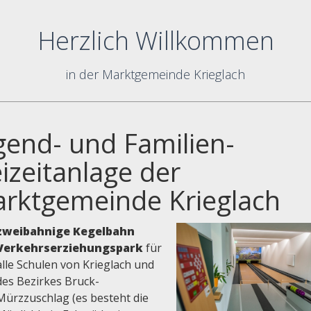
Herzlich Willkommen
in der Marktgemeinde Krieglach
gend- und Familien-
eizeitanlage der
rktgemeinde Krieglach
zweibahnige Kegelbahn
Verkehrserziehungspark
für
alle Schulen von Krieglach und
des Bezirkes Bruck-
Mürzzuschlag (es besteht die