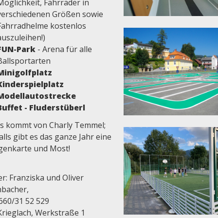
Möglichkeit, Fahrräder in
verschiedenen Größen sowie
Fahrradhelme kostenlos
auszuleihen!)
FUN-Park
- Arena für alle
Ballsportarten
Minigolfplatz
Kinderspielplatz
Modellautostrecke
Buffet - Fluderstüberl
is kommt von Charly Temmel;
lls gibt es das ganze Jahr eine
genkarte und Most!
r: Franziska und Oliver
nbacher,
0660/31 52 529
Krieglach, Werkstraße 1