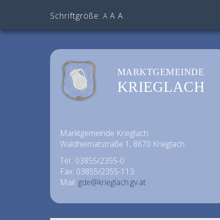
Schriftgröße:
A
A
A
MARKTGEMEINDE
KRIEGLACH
Marktgemeinde Krieglach
Waldheimatstraße 1, 8670 Krieglach
Tel.: 03855/2355-0
Fax: 03855/2355-113
Mail:
gde@krieglach.gv.at