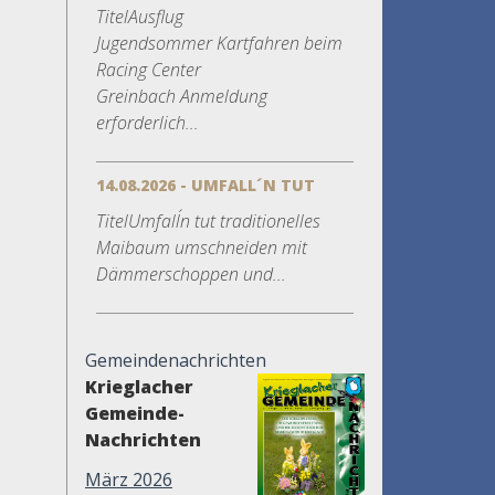
TitelAusflug
Jugendsommer Kartfahren beim
Racing Center
Greinbach Anmeldung
erforderlich...
14.08.2026 - UMFALL´N TUT
TitelUmfall´n tut traditionelles
Maibaum umschneiden mit
Dämmerschoppen und...
Gemeindenachrichten
Krieglacher
Gemeinde-
Nachrichten
März 2026