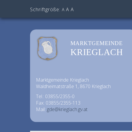
Schriftgröße:
A
A
A
MARKTGEMEINDE
KRIEGLACH
Marktgemeinde Krieglach
Waldheimatstraße 1, 8670 Krieglach
Tel.: 03855/2355-0
Fax: 03855/2355-113
Mail:
gde@krieglach.gv.at