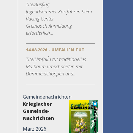
TitelAusflug
Jugendsommer Kartfahren beim
Racing Center
Greinbach Anmeldung
erforderlich...
14.08.2026 - UMFALL´N TUT
TitelUmfall´n tut traditionelles
Maibaum umschneiden mit
Dämmerschoppen und...
Gemeindenachrichten
Krieglacher
Gemeinde-
Nachrichten
März 2026