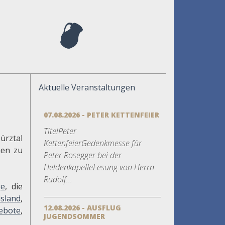
Aktuelle Veranstaltungen
07.08.2026 - PETER KETTENFEIER
TitelPeter
ürztal
KettenfeierGedenkmesse für
hen zu
Peter Rosegger bei der
HeldenkapelleLesung von Herrn
Rudolf...
e
, die
sland
,
12.08.2026 - AUSFLUG
gebote
,
JUGENDSOMMER