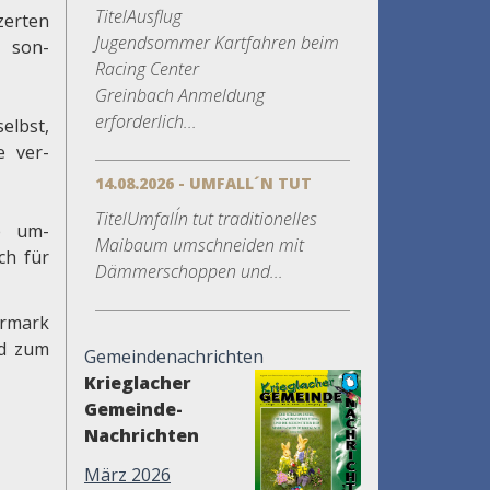
TitelAusflug
zerten
Jugendsommer Kartfahren beim
son-
Racing Center
Greinbach Anmeldung
erforderlich...
lbst,
 ver-
14.08.2026 - UMFALL´N TUT
TitelUmfall´n tut traditionelles
e um-
Maibaum umschneiden mit
ch für
Dämmerschoppen und...
ermark
nd zum
Gemeindenachrichten
Krieglacher
Gemeinde-
Nachrichten
März 2026