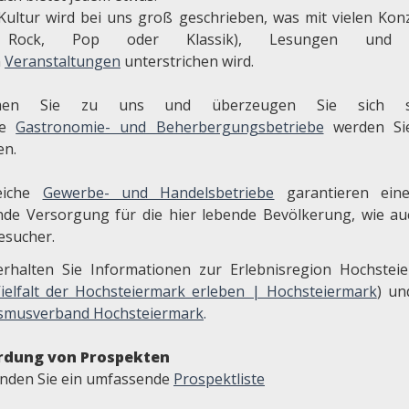
Kultur wird bei uns groß geschrieben, was mit vielen Kon
 Rock, Pop oder Klassik), Lesungen und 
n
Veranstaltungen
unterstrichen wird.
en Sie zu uns und überzeugen Sie sich se
re
Gastronomie- und Beherbergungsbetriebe
werden Sie
n.
reiche
Gewerbe- und Handelsbetriebe
garantieren ein
nde Versorgung für die hier lebende Bevölkerung, wie au
esucher.
erhalten Sie Informationen zur Erlebnisregion Hochstei
ielfalt der Hochsteiermark erleben | Hochsteiermark
) u
smusverband Hochsteiermark
.
rdung von Prospekten
finden Sie ein umfassende
Prospektliste