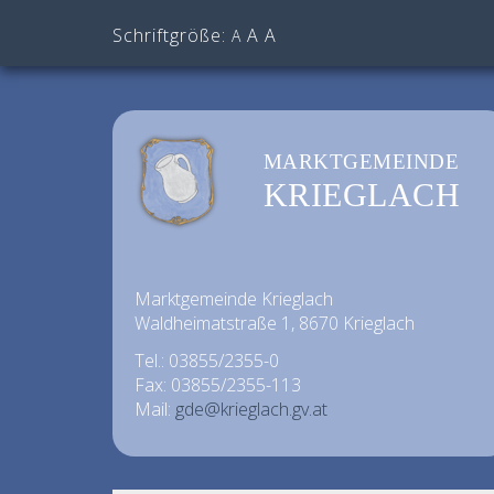
Schriftgröße:
A
A
A
MARKTGEMEINDE
KRIEGLACH
Marktgemeinde Krieglach
Waldheimatstraße 1, 8670 Krieglach
Tel.: 03855/2355-0
Fax: 03855/2355-113
Mail:
gde@krieglach.gv.at