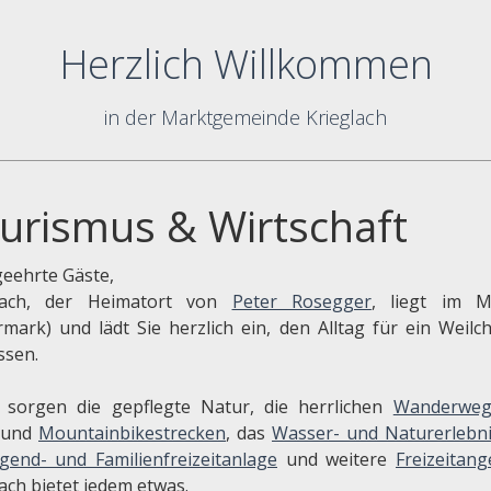
Herzlich Willkommen
in der Marktgemeinde Krieglach
urismus & Wirtschaft
geehrte Gäste,
lach, der Heimatort von
Peter Rosegger
, liegt im M
ermark) und lädt Sie herzlich ein, den Alltag für ein Weilc
ssen.
 sorgen die gepflegte Natur, die herrlichen
Wanderweg
 und
Mountainbikestrecken
, das
Wasser- und Naturerlebni
gend- und Familienfreizeitanlage
und weitere
Freizeitan
ach bietet jedem etwas.