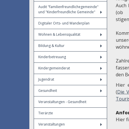
Auch 
Audit "familienfreundlichegemeinde"
(ob
und "Kinderfreundliche Gemeinde"
stige
Digitaler Orts- und Wanderplan
Komm
Wohnen & Lebensqualität
unse
Bildung & Kultur
wöhne
Kinderbetreuung
Zahl
fasse
Kindergemeinderat
den B
Jugendrat
Hier 
Gesundheit
(
Die V
Touri
Veranstaltungen - Gesundheit
Anfo
Tierärzte
Hier 
Veranstaltungen