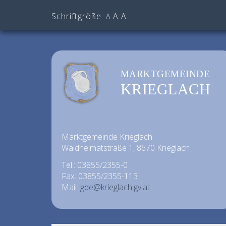
Schriftgröße:
A
A
A
MARKTGEMEINDE
KRIEGLACH
Marktgemeinde Krieglach
Waldheimatstraße 1, 8670 Krieglach
Tel.: 03855/2355-0
Fax: 03855/2355-113
Mail:
gde@krieglach.gv.at