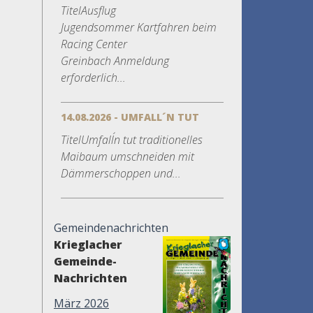
TitelAusflug
Jugendsommer Kartfahren beim
Racing Center
Greinbach Anmeldung
erforderlich...
14.08.2026 - UMFALL´N TUT
TitelUmfall´n tut traditionelles
Maibaum umschneiden mit
Dämmerschoppen und...
Gemeindenachrichten
Krieglacher
Gemeinde-
Nachrichten
März 2026