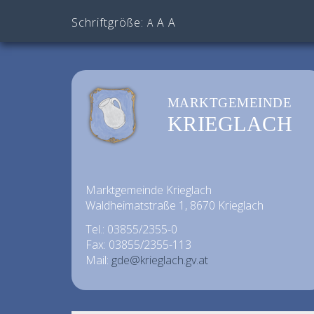
Schriftgröße:
A
A
A
MARKTGEMEINDE
KRIEGLACH
Marktgemeinde Krieglach
Waldheimatstraße 1, 8670 Krieglach
Tel.: 03855/2355-0
Fax: 03855/2355-113
Mail:
gde@krieglach.gv.at