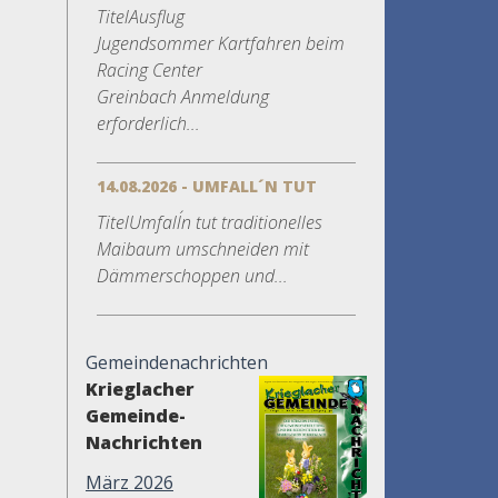
TitelAusflug
Jugendsommer Kartfahren beim
Racing Center
Greinbach Anmeldung
erforderlich...
14.08.2026 - UMFALL´N TUT
TitelUmfall´n tut traditionelles
Maibaum umschneiden mit
Dämmerschoppen und...
Gemeindenachrichten
Krieglacher
Gemeinde-
Nachrichten
März 2026