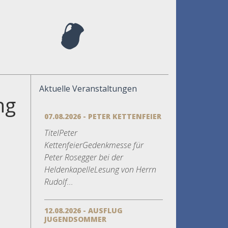
Aktuelle Veranstaltungen
ng
07.08.2026 - PETER KETTENFEIER
TitelPeter
KettenfeierGedenkmesse für
Peter Rosegger bei der
HeldenkapelleLesung von Herrn
Rudolf...
12.08.2026 - AUSFLUG
JUGENDSOMMER