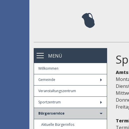
Sp
MENÜ
Willkommen
Amts
Montag
Gemeinde
Dienst
Veranstaltungszentrum
Mittwo
Donner
Sportzentrum
Freita
Bürgerservice
Termi
Aktuelle Bürgerinfos
Termi