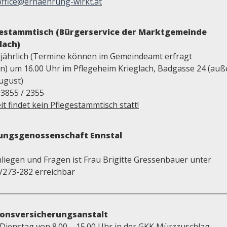
office@ernaehrung-wirkt.at
gestammtisch (Bürgerservice der Marktgemeinde
lach)
eljährlich (Termine können im Gemeindeamt erfragt
n) um 16.00 Uhr im Pflegeheim Krieglach, Badgasse 24 (auße
ugust)
03855 / 2355
it findet kein Pflegestammtisch statt!
lungsgenossenschaft Ennstal
nliegen und Fragen ist Frau Brigitte Gressenbauer unter
/273-282 erreichbar
________________________________________________________________
ionsversicherungsanstalt
 Dienstag von 8.00 – 15.00 Uhr in der GKK Mürzzuschlag