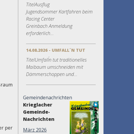
TitelAusflug
Jugendsommer Kartfahren beim
Racing Center
Greinbach Anmeldung
erforderlich...
14.08.2026 - UMFALL´N TUT
TitelUmfall´n tut traditionelles
Maibaum umschneiden mit
Dämmerschoppen und...
gsraum
Gemeindenachrichten
Krieglacher
Gemeinde-
Nachrichten
er per
März 2026