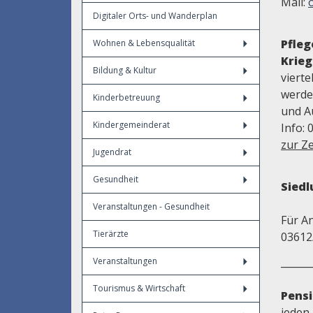
Mail:
Digitaler Orts- und Wanderplan
Pfle
Wohnen & Lebensqualität
Krieg
Bildung & Kultur
viert
werde
Kinderbetreuung
und A
Kindergemeinderat
Info: 
zur Ze
Jugendrat
Gesundheit
Sied
Veranstaltungen - Gesundheit
Für A
Tierärzte
03612
______
Veranstaltungen
Tourismus & Wirtschaft
Pens
jeden