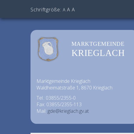
Schriftgröße:
A
A
A
MARKTGEMEINDE
KRIEGLACH
Marktgemeinde Krieglach
Waldheimatstraße 1, 8670 Krieglach
Tel.: 03855/2355-0
Fax: 03855/2355-113
Mail:
gde@krieglach.gv.at