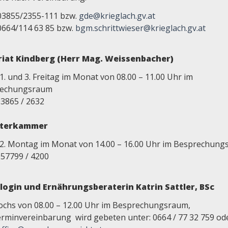
03855/2355-111 bzw.
gde@krieglach.gv.at
0664/114 63 85 bzw.
bgm.schrittwieser@krieglach.gv.at
iat Kindberg (Herr Mag. Weissenbacher)
1. und 3. Freitag im Monat von 08.00 – 11.00 Uhr im
rechungsraum
03865 / 2632
iterkammer
 2. Montag im Monat von 14.00 – 16.00 Uhr im Besprechun
057799 / 4200
login und Ernährungsberateri
n Katrin Sattler, BSc
ochs von 08.00 – 12.00 Uhr im Besprechungsraum,
rminvereinbarung wird gebeten unter: 0664 / 77 32 759 od