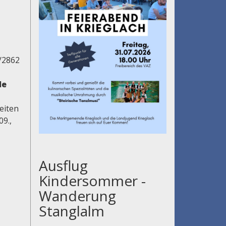
/2862
le
eiten
09.,
Ausflug
Kindersommer -
Wanderung
Stanglalm