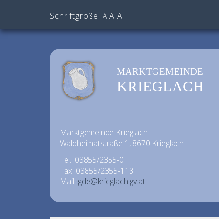
Schriftgröße:
A
A
A
MARKTGEMEINDE
KRIEGLACH
Marktgemeinde Krieglach
Waldheimatstraße 1, 8670 Krieglach
Tel.: 03855/2355-0
Fax: 03855/2355-113
Mail:
gde@krieglach.gv.at