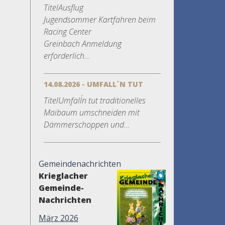
TitelAusflug
Jugendsommer Kartfahren beim
Racing Center
Greinbach Anmeldung
erforderlich...
14.08.2026 - UMFALL´N TUT
TitelUmfall´n tut traditionelles
Maibaum umschneiden mit
Dämmerschoppen und...
Gemeindenachrichten
Krieglacher
Gemeinde-
Nachrichten
März 2026