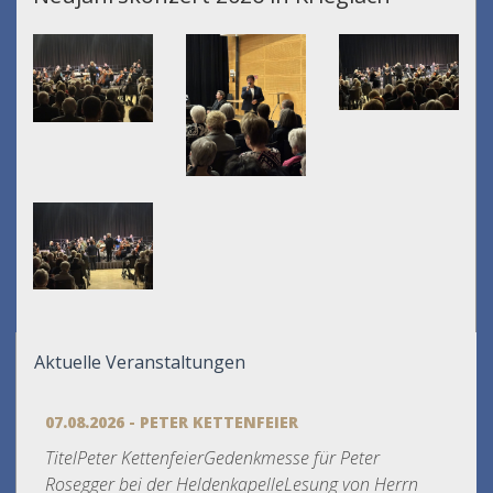
Aktuelle Veranstaltungen
07.08.2026 - PETER KETTENFEIER
TitelPeter KettenfeierGedenkmesse für Peter
Rosegger bei der HeldenkapelleLesung von Herrn