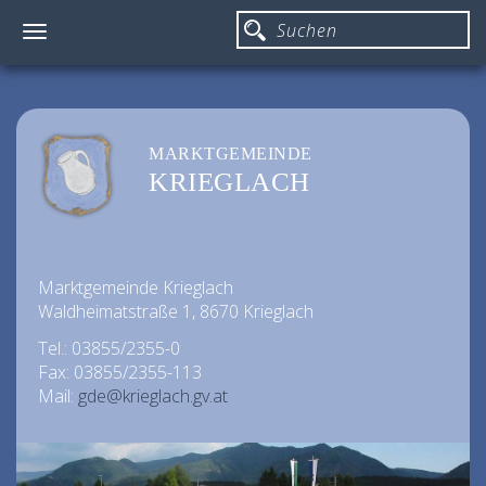
Toggle
navigation
MARKTGEMEINDE
KRIEGLACH
Marktgemeinde Krieglach
Waldheimatstraße 1, 8670 Krieglach
Tel.: 03855/2355-0
Fax: 03855/2355-113
Mail:
gde@krieglach.gv.at