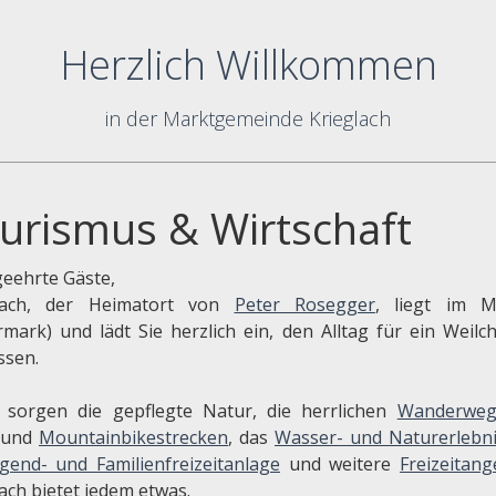
Herzlich Willkommen
in der Marktgemeinde Krieglach
urismus & Wirtschaft
geehrte Gäste,
lach, der Heimatort von
Peter Rosegger
, liegt im M
ermark) und lädt Sie herzlich ein, den Alltag für ein Weilc
ssen.
 sorgen die gepflegte Natur, die herrlichen
Wanderweg
 und
Mountainbikestrecken
, das
Wasser- und Naturerlebni
gend- und Familienfreizeitanlage
und weitere
Freizeitan
ach bietet jedem etwas.