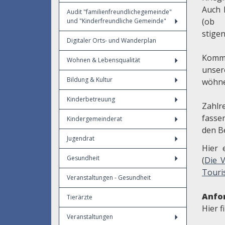
Auch 
Audit "familienfreundlichegemeinde"
(ob
und "Kinderfreundliche Gemeinde"
stige
Digitaler Orts- und Wanderplan
Komm
Wohnen & Lebensqualität
unse
Bildung & Kultur
wöhne
Kinderbetreuung
Zahl
fasse
Kindergemeinderat
den B
Jugendrat
Hier 
Gesundheit
(
Die V
Touri
Veranstaltungen - Gesundheit
Anfo
Tierärzte
Hier 
Veranstaltungen