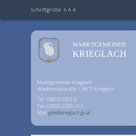
Schriftgröße:
A
A
A
MARKTGEMEINDE
KRIEGLACH
Marktgemeinde Krieglach
Waldheimatstraße 1, 8670 Krieglach
Tel.: 03855/2355-0
Fax: 03855/2355-113
Mail:
gde@krieglach.gv.at