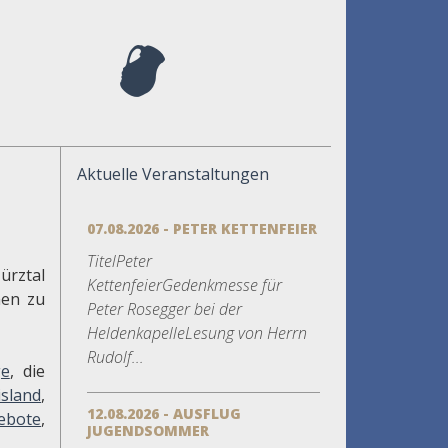
Aktuelle Veranstaltungen
07.08.2026 - PETER KETTENFEIER
TitelPeter
ürztal
KettenfeierGedenkmesse für
hen zu
Peter Rosegger bei der
HeldenkapelleLesung von Herrn
Rudolf...
e
, die
sland
,
12.08.2026 - AUSFLUG
gebote
,
JUGENDSOMMER