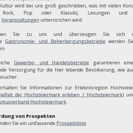
Kultur wird bei uns groß geschrieben, was mit vielen Kon
 Rock, Pop oder Klassik), Lesungen und 
n
Veranstaltungen
unterstrichen wird.
en Sie zu uns und überzeugen Sie sich se
re
Gastronomie- und Beherbergungsbetriebe
werden Sie
n.
reiche
Gewerbe- und Handelsbetriebe
garantieren ein
nde Versorgung für die hier lebende Bevölkerung, wie au
esucher.
erhalten Sie Informationen zur Erlebnisregion Hochstei
ielfalt der Hochsteiermark erleben | Hochsteiermark
) u
smusverband Hochsteiermark
.
rdung von Prospekten
finden Sie ein umfassende
Prospektliste