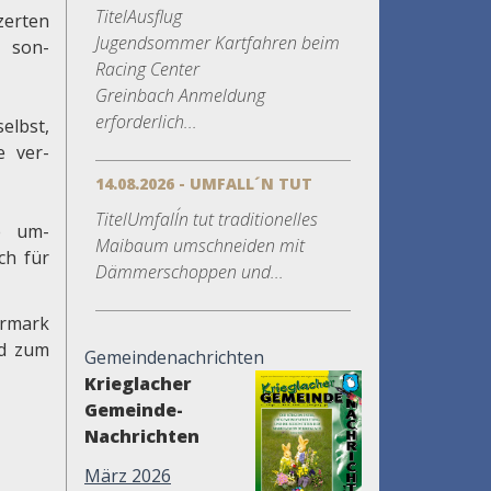
TitelAusflug
zerten
Jugendsommer Kartfahren beim
son-
Racing Center
Greinbach Anmeldung
erforderlich...
lbst,
 ver-
14.08.2026 - UMFALL´N TUT
TitelUmfall´n tut traditionelles
e um-
Maibaum umschneiden mit
ch für
Dämmerschoppen und...
ermark
nd zum
Gemeindenachrichten
Krieglacher
Gemeinde-
Nachrichten
März 2026