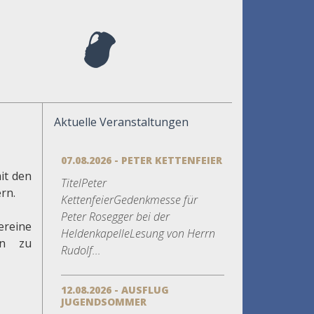
Aktuelle Veranstaltungen
07.08.2026 - PETER KETTENFEIER
it den
TitelPeter
rn.
KettenfeierGedenkmesse für
Peter Rosegger bei der
reine
HeldenkapelleLesung von Herrn
en zu
Rudolf...
12.08.2026 - AUSFLUG
JUGENDSOMMER