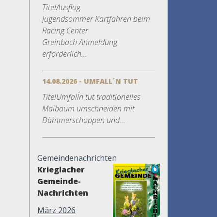
TitelAusflug
Jugendsommer Kartfahren beim
Racing Center
Greinbach Anmeldung
erforderlich...
14.08.2026 - UMFALL´N TUT
TitelUmfall´n tut traditionelles
Maibaum umschneiden mit
Dämmerschoppen und...
Gemeindenachrichten
Krieglacher
Gemeinde-
Nachrichten
März 2026