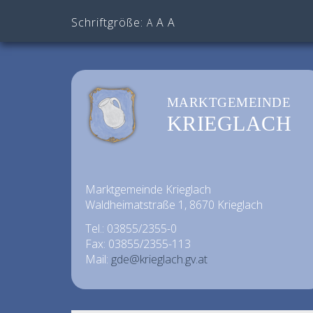
Schriftgröße:
A
A
A
MARKTGEMEINDE
KRIEGLACH
Marktgemeinde Krieglach
Waldheimatstraße 1, 8670 Krieglach
Tel.: 03855/2355-0
Fax: 03855/2355-113
Mail:
gde@krieglach.gv.at