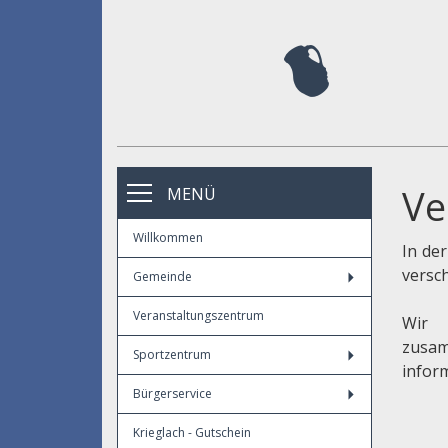
Ve
MENÜ
Willkommen
In de
versc
Gemeinde
Veranstaltungszentrum
Wir 
zusa
Sportzentrum
infor
Bürgerservice
Krieglach - Gutschein