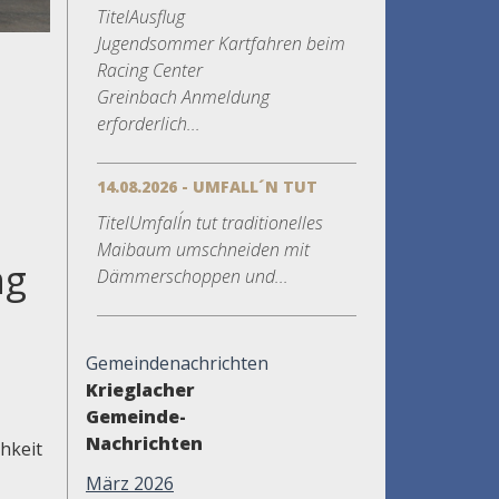
TitelAusflug
Jugendsommer Kartfahren beim
Racing Center
Greinbach Anmeldung
erforderlich...
14.08.2026 - UMFALL´N TUT
TitelUmfall´n tut traditionelles
Maibaum umschneiden mit
ng
Dämmerschoppen und...
Gemeindenachrichten
Krieglacher
Gemeinde-
Nachrichten
hkeit
März 2026