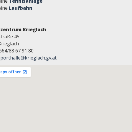
eine
Tennisanlage
eine
Laufbahn
tzentrum Krieglach
traße 45
Krieglach
0664/88 67 91 80
sporthalle@krieglach.gv.at