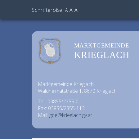
Schriftgröße:
A
A
A
MARKTGEMEINDE
KRIEGLACH
Marktgemeinde Krieglach
Waldheimatstraße 1, 8670 Krieglach
Tel.: 03855/2355-0
Fax: 03855/2355-113
Mail:
gde@krieglach.gv.at