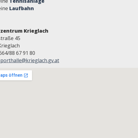
eine
Tennisanlage
eine
Laufbahn
tzentrum Krieglach
traße 45
Krieglach
0664/88 67 91 80
sporthalle@krieglach.gv.at