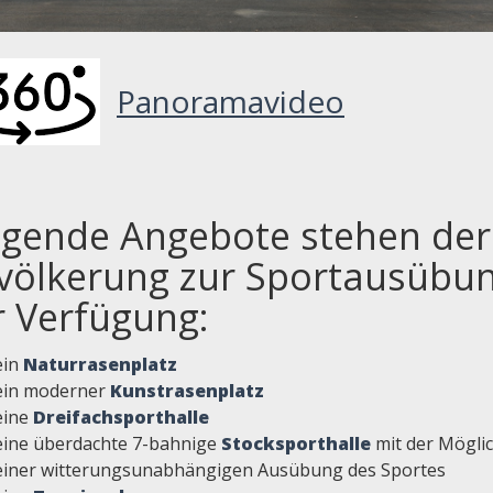
Panoramavideo
lgende Angebote stehen der
völkerung zur Sportausübu
r Verfügung:
ein
Naturrasenplatz
ein moderner
Kunstrasenplatz
eine
Dreifachsporthalle
eine überdachte 7-bahnige
Stocksporthalle
mit der Möglic
einer witterungsunabhängigen Ausübung des Sportes