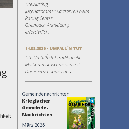
TitelAusflug
Jugendsommer Kartfahren beim
Racing Center
Greinbach Anmeldung
erforderlich...
14.08.2026 - UMFALL´N TUT
TitelUmfall´n tut traditionelles
Maibaum umschneiden mit
ng
Dämmerschoppen und...
Gemeindenachrichten
Krieglacher
Gemeinde-
Nachrichten
hkeit
März 2026