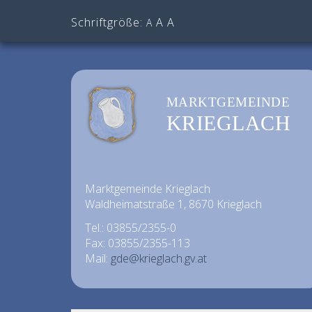
Schriftgröße:
A
A
A
MARKTGEMEINDE
KRIEGLACH
Marktgemeinde Krieglach
Waldheimatstraße 1, 8670 Krieglach
Tel.: 03855/2355-0
Fax: 03855/2355-113
Mail:
gde@krieglach.gv.at