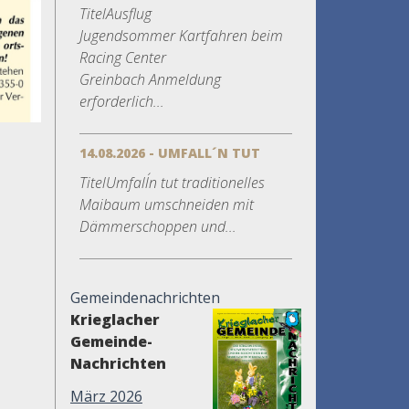
TitelAusflug
Jugendsommer Kartfahren beim
Racing Center
Greinbach Anmeldung
erforderlich...
14.08.2026 - UMFALL´N TUT
TitelUmfall´n tut traditionelles
Maibaum umschneiden mit
Dämmerschoppen und...
Gemeindenachrichten
Krieglacher
Gemeinde-
Nachrichten
März 2026