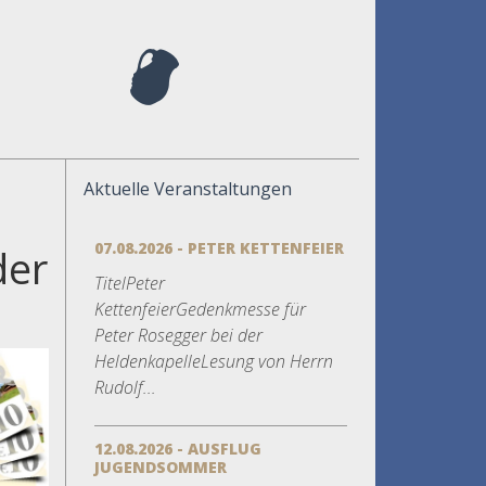
Aktuelle Veranstaltungen
07.08.2026 - PETER KETTENFEIER
der
TitelPeter
h
KettenfeierGedenkmesse für
Peter Rosegger bei der
HeldenkapelleLesung von Herrn
Rudolf...
12.08.2026 - AUSFLUG
JUGENDSOMMER