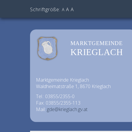
Schriftgröße:
A
A
A
MARKTGEMEINDE
KRIEGLACH
Marktgemeinde Krieglach
Waldheimatstraße 1, 8670 Krieglach
Tel.: 03855/2355-0
Fax: 03855/2355-113
Mail:
gde@krieglach.gv.at