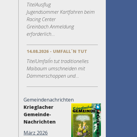
TitelAusflug
Jugendsommer Kartfahren beim
Racing Center
Greinbach Anmeldung
erforderlich...
14.08.2026 - UMFALL´N TUT
TitelUmfall´n tut traditionelles
Maibaum umschneiden mit
Dämmerschoppen und...
Gemeindenachrichten
Krieglacher
Gemeinde-
Nachrichten
März 2026