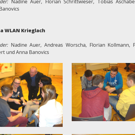
eder:
Nadine Auer, Florian Schrittwieser, Tobias Aschab
Banovics
a WLAN Krieglach
eder:
Nadine Auer, Andreas Worscha, Florian Kollmann, P
rt und Anna Banovics