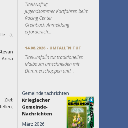
TitelAusflug
Jugendsommer Kartfahren beim
Racing Center
Greinbach Anmeldung
erforderlich...
e ;-),
14.08.2026 - UMFALL´N TUT
Stevan
TitelUmfall´n tut traditionelles
d Anna
Maibaum umschneiden mit
Dämmerschoppen und...
Gemeindenachrichten
iel:
Krieglacher
ellen,
Gemeinde-
Nachrichten
März 2026