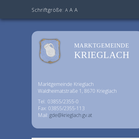
Schriftgröße:
A
A
A
MARKTGEMEINDE
KRIEGLACH
Marktgemeinde Krieglach
Waldheimatstraße 1, 8670 Krieglach
Tel.: 03855/2355-0
Fax: 03855/2355-113
Mail:
gde@krieglach.gv.at