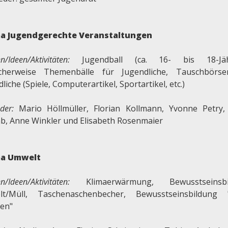
a Jugendgerechte Veranstaltungen
n/Ideen
/Aktivitäten:
Jugendball (ca. 16- bis 18-Jähr
cherweise Themenbälle für Jugendliche, Tauschbörs
liche (Spiele, Computerartikel, Sportartikel, etc.)
eder:
Mario Höllmüller, Florian Kollmann, Yvonne Petry,
b, Anne Winkler und Elisabeth Rosenmaier
a Umwelt
n/Ideen/Aktivitäten:
Klimaerwärmung, Bewusstseinsbi
t/Müll, Taschenaschenbecher, Bewusstseinsbildung 
en"