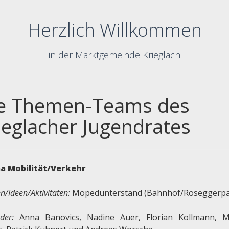
Herzlich Willkommen
in der Marktgemeinde Krieglach
e Themen-Teams des
ieglacher Jugendrates
a Mobilität/Verkehr
/Ideen/Aktivitäten:
Mopedunterstand (Bahnhof/Roseggerpa
eder:
Anna Banovics, Nadine Auer, Florian Kollmann, M