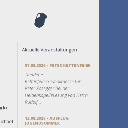
Aktuelle Veranstaltungen
07.08.2026 - PETER KETTENFEIER
TitelPeter
KettenfeierGedenkmesse für
Peter Rosegger bei der
HeldenkapelleLesung von Herrn
Rudolf...
rk)
12.08.2026 - AUSFLUG
ichael
JUGENDSOMMER