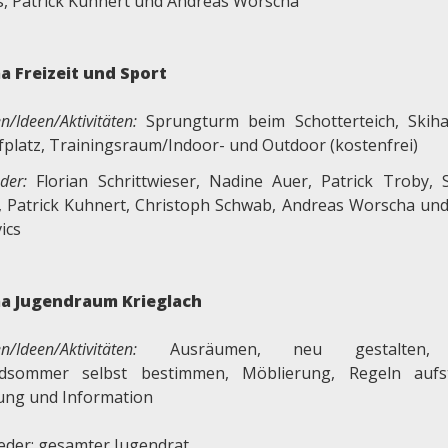
s, Patrick Kuhnert und Andreas Worscha
 Freizeit und Sport
n/Ideen
/Aktivitäten:
Sprungturm beim Schotterteich, Skihall
ufplatz, Trainingsraum/Indoor- und Outdoor (kostenfrei)
eder:
Florian Schrittwieser, Nadine Auer, Patrick Troby, 
c, Patrick Kuhnert, Christoph Schwab, Andreas Worscha un
ics
a Jugendraum Krieglach
n/Ideen
/Aktivitäten:
Ausräumen, neu gestalten, Z
dsommer selbst bestimmen, Möblierung, Regeln aufst
ng und Information
ieder: gesamter Jugendrat