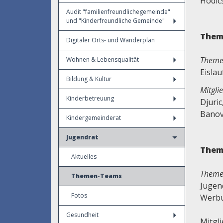
Hodic
Audit "familienfreundlichegemeinde"
und "Kinderfreundliche Gemeinde"
Thema
Digitaler Orts- und Wanderplan
Theme
Wohnen & Lebensqualität
Eisla
Bildung & Kultur
Mitgli
Kinderbetreuung
Djuri
Banov
Kindergemeinderat
Jugendrat
Them
Aktuelles
Theme
Themen-Teams
Jugen
Fotos
Werbu
Gesundheit
Mitgl