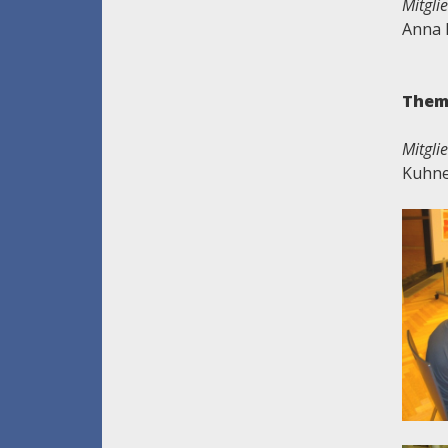
Mitgli
Anna 
Them
Mitgli
Kuhne