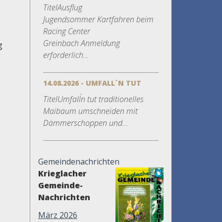
TitelAusflug
Jugendsommer Kartfahren beim
Racing Center
Greinbach Anmeldung
g
erforderlich...
14.08.2026 - UMFALL´N TUT
TitelUmfall´n tut traditionelles
Maibaum umschneiden mit
Dämmerschoppen und...
Gemeindenachrichten
Krieglacher
Gemeinde-
Nachrichten
März 2026