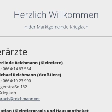
Herzlich Willkommen
in der Marktgemeinde Krieglach
erärzte
erlinde Reichmann (Kleintiere)
.: 0664/14 63 554
ichael Reichmann (Großtiere)
.: 0664/10 23 990
gerstraße 132
Krieglach
praxis@reichmann.vet
ation (Kleintierpraxis und Hausapotheke):