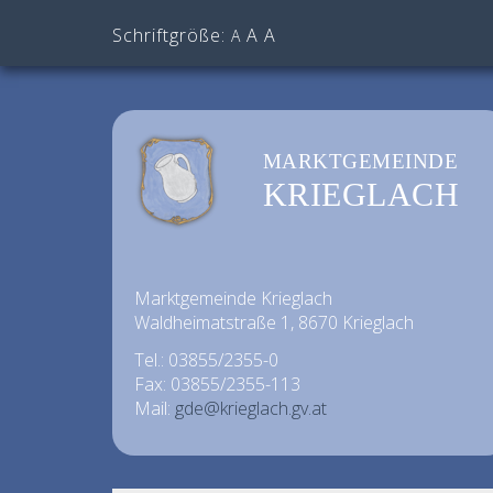
Schriftgröße:
A
A
A
MARKTGEMEINDE
KRIEGLACH
Marktgemeinde Krieglach
Waldheimatstraße 1, 8670 Krieglach
Tel.: 03855/2355-0
Fax: 03855/2355-113
Mail:
gde@krieglach.gv.at