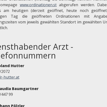
Homepage
www.ordinationen.st
abgerufen werden. Dabei
ls am heutigen (derzeit geöffnet, heute noch geöffne
igen Tag die geöffneten Ordinationen mit Angab
ngszeiten vom jeweils gewählten Standort im gewählten U
tlich.
ensthabender Arzt -
lefonnummern
oland Hutter
/2072
r-hutter.at
laudia Baumgartner
/447 99
ohann Pölzler