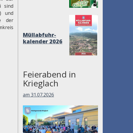
 sind
t) und
e der
mkreis
Müllabfuhr-
kalender 2026
Feierabend in
Krieglach
am 31.07.2026