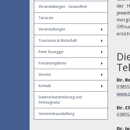
der 
Veranstaltungen - Gesundheit
jewei
Tierärzte
morg
Öffnu
Veranstaltungen
ersich
Tourismus & Wirtschaft
Peter Rosegger
Di
Freizeitangebote
Te
Vereine
Dr. R
Kontakt
03855
www.d
Datenschutzerklärung und
Amtssignatur
Dr. C
Gemeindeausstellung
03855
Dr. J