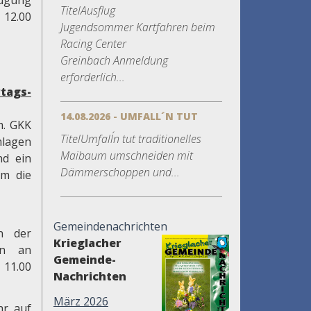
fügung
TitelAusflug
 12.00
Jugendsommer Kartfahren beim
Racing Center
Greinbach Anmeldung
erforderlich...
tags-
14.08.2026 - UMFALL´N TUT
m. GKK
TitelUmfall´n tut traditionelles
mlagen
Maibaum umschneiden mit
nd ein
Dämmerschoppen und...
um die
Gemeindenachrichten
in der
Krieglacher
en an
Gemeinde-
 11.00
Nachrichten
März 2026
hr auf