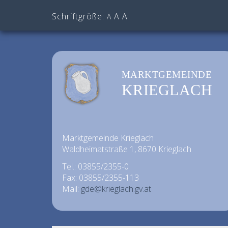
Schriftgröße:
A
A
A
MARKTGEMEINDE
KRIEGLACH
Marktgemeinde Krieglach
Waldheimatstraße 1, 8670 Krieglach
Tel.: 03855/2355-0
Fax: 03855/2355-113
Mail:
gde@krieglach.gv.at