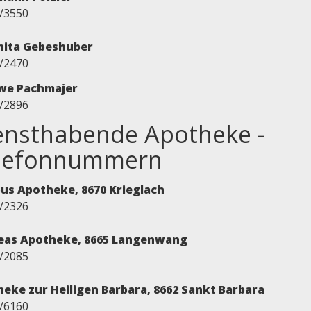
/3550
nita Gebeshuber
/2470
Uwe Pachmajer
/2896
ensthabende Apotheke -
lefonnummern
us Apotheke, 8670 Krieglach
/2326
eas Apotheke, 8665 Langenwang
/2085
eke zur Heiligen Barbara, 8662 Sankt Barbara
/6160