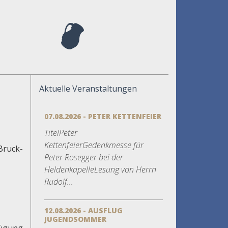
Aktuelle Veranstaltungen
07.08.2026 - PETER KETTENFEIER
TitelPeter
KettenfeierGedenkmesse für
Bruck-
Peter Rosegger bei der
HeldenkapelleLesung von Herrn
Rudolf...
12.08.2026 - AUSFLUG
JUGENDSOMMER