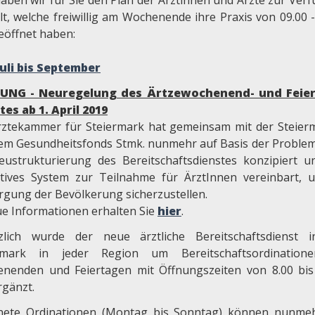
haben wir für Sie den Plan der Ärztinnen und Ärzte zur Ver
lt, welche freiwillig am Wochenende ihre Praxis von 09.00 -
eöffnet haben:
Juli bis September
UNG - Neuregelung des Ärtzewochenend- und Feier
tes ab 1. April 2019
rztekammer für Steiermark hat gemeinsam mit der Steier
em Gesundheitsfonds Stmk. nunmehr auf Basis der Proble
eustrukturierung des Bereitschaftsdienstes konzipiert u
ktives System zur Teilnahme für ÄrztInnen vereinbart, 
rgung der Bevölkerung sicherzustellen.
e Informationen erhalten Sie
hier
.
zlich wurde der neue ärztliche Bereitschaftsdienst 
ermark in jeder Region um Bereitschaftsordination
nenden und Feiertagen mit Öffnungszeiten von 8.00 bis
rgänzt.
nete Ordinationen (Montag bis Sonntag) können nunme