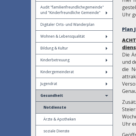
Hier 
gestel
Audit "familienfreundlichegemeinde"
und "Kinderfreundliche Gemeinde"
Uhr g
Digitaler Orts- und Wanderplan
Plan
Wohnen & Lebensqualität
ACHT
diens
Bildung & Kultur
Die Ä
Kinderbetreuung
und d
die N
Kindergemeinderat
attra
Verso
Jugendrat
Genau
Gesundheit
Zusät
Notdienste
Stei
Woche
Ärzte & Apotheken
Uhr e
soziale Dienste
Geöff