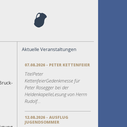
Aktuelle Veranstaltungen
07.08.2026 - PETER KETTENFEIER
TitelPeter
KettenfeierGedenkmesse für
Bruck-
Peter Rosegger bei der
HeldenkapelleLesung von Herrn
Rudolf...
12.08.2026 - AUSFLUG
JUGENDSOMMER