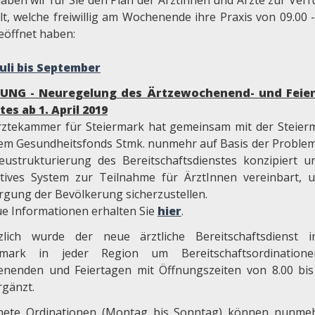
haben wir für Sie den Plan der Ärztinnen und Ärzte zur Ver
lt, welche freiwillig am Wochenende ihre Praxis von 09.00 -
eöffnet haben:
Juli bis September
UNG - Neuregelung des Ärtzewochenend- und Feier
tes ab 1. April 2019
rztekammer für Steiermark hat gemeinsam mit der Steier
em Gesundheitsfonds Stmk. nunmehr auf Basis der Proble
eustrukturierung des Bereitschaftsdienstes konzipiert u
ktives System zur Teilnahme für ÄrztInnen vereinbart, 
rgung der Bevölkerung sicherzustellen.
e Informationen erhalten Sie
hier
.
zlich wurde der neue ärztliche Bereitschaftsdienst 
ermark in jeder Region um Bereitschaftsordination
nenden und Feiertagen mit Öffnungszeiten von 8.00 bis
rgänzt.
nete Ordinationen (Montag bis Sonntag) können nunme