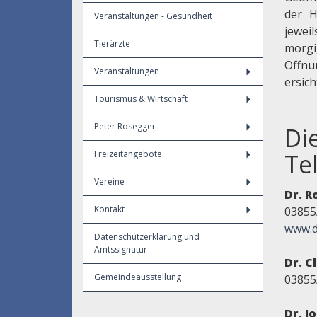
der 
Veranstaltungen - Gesundheit
jewei
Tierärzte
morg
Öffnu
Veranstaltungen
ersich
Tourismus & Wirtschaft
Peter Rosegger
Di
Freizeitangebote
Te
Vereine
Dr. R
Kontakt
03855
www.d
Datenschutzerklärung und
Amtssignatur
Dr. C
Gemeindeausstellung
03855
Dr. J