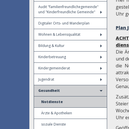
Hier 
gestel
Audit "familienfreundlichegemeinde"
und "Kinderfreundliche Gemeinde"
Uhr g
Digitaler Orts- und Wanderplan
Plan
Wohnen & Lebensqualität
ACHT
diens
Bildung & Kultur
Die Ä
Kinderbetreuung
und d
die N
Kindergemeinderat
attra
Verso
Jugendrat
Genau
Gesundheit
Zusät
Notdienste
Stei
Woche
Ärzte & Apotheken
Uhr e
soziale Dienste
Geöff