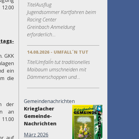
fügung
TitelAusflug
 12.00
Jugendsommer Kartfahren beim
Racing Center
Greinbach Anmeldung
erforderlich...
tags-
14.08.2026 - UMFALL´N TUT
m. GKK
TitelUmfall´n tut traditionelles
mlagen
Maibaum umschneiden mit
nd ein
Dämmerschoppen und...
um die
Gemeindenachrichten
in der
Krieglacher
en an
Gemeinde-
 11.00
Nachrichten
März 2026
hr auf