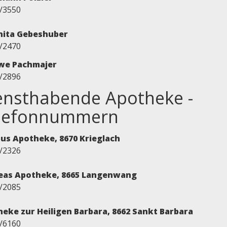
/3550
nita Gebeshuber
/2470
Uwe Pachmajer
/2896
ensthabende Apotheke -
lefonnummern
us Apotheke, 8670 Krieglach
/2326
eas Apotheke, 8665 Langenwang
/2085
eke zur Heiligen Barbara, 8662 Sankt Barbara
/6160