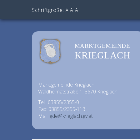
Schriftgröße:
A
A
A
MARKTGEMEINDE
KRIEGLACH
Marktgemeinde Krieglach
Waldheimatstraße 1, 8670 Krieglach
Tel.: 03855/2355-0
Fax: 03855/2355-113
Mail:
gde@krieglach.gv.at