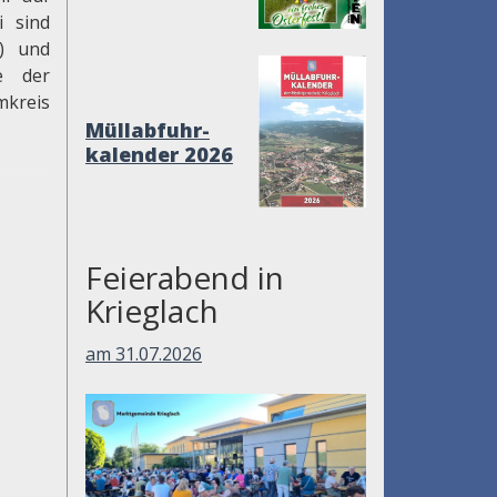
 sind
t) und
e der
mkreis
Müllabfuhr-
kalender 2026
Feierabend in
Krieglach
am 31.07.2026