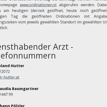
Homepage
www.ordinationen.st
abgerufen werden. Dabei
ls am heutigen (derzeit geöffnet, heute noch geöffne
igen Tag die geöffneten Ordinationen mit Angab
ngszeiten vom jeweils gewählten Standort im gewählten U
tlich.
ensthabender Arzt -
lefonnummern
oland Hutter
/2072
r-hutter.at
laudia Baumgartner
/447 99
ohann Pölzler