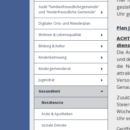
Hier 
gestel
Audit "familienfreundlichegemeinde"
und "Kinderfreundliche Gemeinde"
Uhr g
Digitaler Orts- und Wanderplan
Plan
Wohnen & Lebensqualität
ACHT
diens
Bildung & Kultur
Die Ä
Kinderbetreuung
und d
die N
Kindergemeinderat
attra
Verso
Jugendrat
Genau
Gesundheit
Zusät
Notdienste
Stei
Woche
Ärzte & Apotheken
Uhr e
soziale Dienste
Geöff