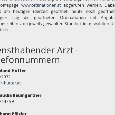
Homepage
www.ordinationen.st
abgerufen werden. Dabei
ls am heutigen (derzeit geöffnet, heute noch geöffne
igen Tag die geöffneten Ordinationen mit Angab
ngszeiten vom jeweils gewählten Standort im gewählten U
tlich.
ensthabender Arzt -
lefonnummern
oland Hutter
/2072
r-hutter.at
laudia Baumgartner
/447 99
ohann Pölzler