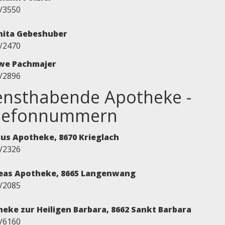
/3550
nita Gebeshuber
/2470
Uwe Pachmajer
/2896
ensthabende Apotheke -
lefonnummern
us Apotheke, 8670 Krieglach
/2326
eas Apotheke, 8665 Langenwang
/2085
eke zur Heiligen Barbara, 8662 Sankt Barbara
/6160