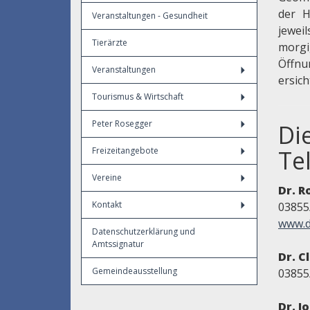
der 
Veranstaltungen - Gesundheit
jewei
Tierärzte
morg
Öffnu
Veranstaltungen
ersich
Tourismus & Wirtschaft
Peter Rosegger
Di
Freizeitangebote
Te
Vereine
Dr. R
Kontakt
03855
www.d
Datenschutzerklärung und
Amtssignatur
Dr. C
Gemeindeausstellung
03855
Dr. J