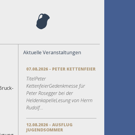
Aktuelle Veranstaltungen
07.08.2026 - PETER KETTENFEIER
TitelPeter
KettenfeierGedenkmesse für
Bruck-
Peter Rosegger bei der
HeldenkapelleLesung von Herrn
Rudolf...
12.08.2026 - AUSFLUG
JUGENDSOMMER