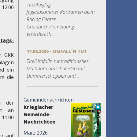
fügung
TitelAusflug
 12.00
Jugendsommer Kartfahren beim
Racing Center
Greinbach Anmeldung
erforderlich...
tags-
14.08.2026 - UMFALL´N TUT
m. GKK
TitelUmfall´n tut traditionelles
mlagen
Maibaum umschneiden mit
nd ein
Dämmerschoppen und...
um die
Gemeindenachrichten
in der
Krieglacher
en an
Gemeinde-
 11.00
Nachrichten
März 2026
hr auf