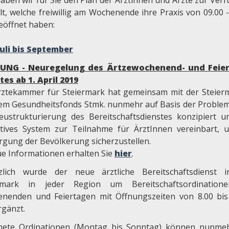
haben wir für Sie den Plan der Ärztinnen und Ärzte zur Ver
lt, welche freiwillig am Wochenende ihre Praxis von 09.00 -
eöffnet haben:
Juli bis September
UNG - Neuregelung des Ärtzewochenend- und Feier
tes ab 1. April 2019
rztekammer für Steiermark hat gemeinsam mit der Steier
em Gesundheitsfonds Stmk. nunmehr auf Basis der Proble
eustrukturierung des Bereitschaftsdienstes konzipiert u
ktives System zur Teilnahme für ÄrztInnen vereinbart, 
rgung der Bevölkerung sicherzustellen.
e Informationen erhalten Sie
hier
.
zlich wurde der neue ärztliche Bereitschaftsdienst 
ermark in jeder Region um Bereitschaftsordination
nenden und Feiertagen mit Öffnungszeiten von 8.00 bis
rgänzt.
nete Ordinationen (Montag bis Sonntag) können nunme