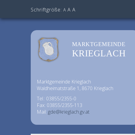
Schriftgröße:
A
A
A
MARKTGEMEINDE
KRIEGLACH
Marktgemeinde Krieglach
Waldheimatstraße 1, 8670 Krieglach
Tel.: 03855/2355-0
Fax: 03855/2355-113
Mail:
gde@krieglach.gv.at