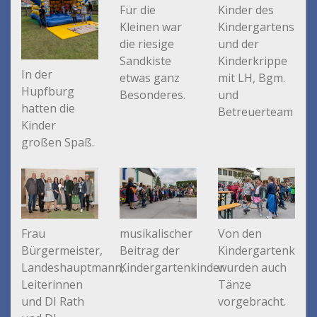
Für die
Kinder des
Kleinen war
Kindergartens
die riesige
und der
Sandkiste
Kinderkrippe
In der
etwas ganz
mit LH, Bgm.
Hupfburg
Besonderes.
und
hatten die
Betreuerteam
Kinder
großen Spaß.
Von den
Frau
musikalischer
Kindergartenkind
Bürgermeister,
Beitrag der
wurden auch
Landeshauptmann,
Kindergartenkinder
Tänze
Leiterinnen
vorgebracht.
und DI Rath