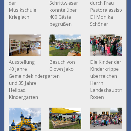
durch Frau
der
Schrittwieser
Pastoralassistenti
Musikschule
konnte über
DI Monika
Krieglach
400 Gäste
Schöner
begrüßen
Ausstellung
Die Kinder der
Besuch von
40 Jahre
Kinderkrippe
Clown Jako
Gemeindekindergarten
überreichen
und 35 Jahre
Herrn
Heilpäd.
Landeshauptman
Kindergarten
Rosen