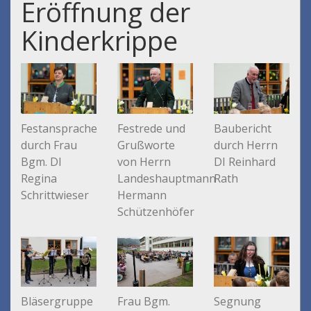
Eröffnung der
Kinderkrippe
Festrede und
Festansprache
Baubericht
Grußworte
durch Frau
durch Herrn
von Herrn
Bgm. DI
DI Reinhard
Landeshauptmann
Regina
Rath
Hermann
Schrittwieser
Schützenhöfer
Segnung
Bläsergruppe
Frau Bgm.