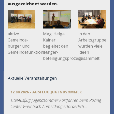
ausgezeichnet werden.
aktive
Mag. Helga
in den
Gemeinde-
Kainer
Arbeitsgruppen
bürger und
begleitet den
wurden viele
Gemeindefunktionäre
Bürger-
Ideen
beteiligungsprozess
gesammelt
Aktuelle Veranstaltungen
12.08.2026 - AUSFLUG JUGENDSOMMER
TitelAusflug Jugendsommer Kartfahren beim Racing
Center Greinbach Anmeldung erforderlich...