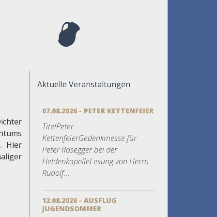
Aktuelle Veranstaltungen
07.08.2026 - PETER KETTENFEIER
ichter
TitelPeter
chtums
KettenfeierGedenkmesse für
. Hier
Peter Rosegger bei der
aliger
HeldenkapelleLesung von Herrn
Rudolf...
12.08.2026 - AUSFLUG
JUGENDSOMMER