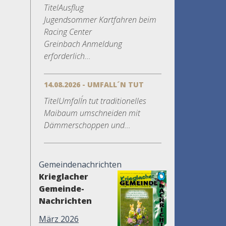
TitelAusflug
Jugendsommer Kartfahren beim
Racing Center
Greinbach Anmeldung
erforderlich...
14.08.2026 - UMFALL´N TUT
TitelUmfall´n tut traditionelles
Maibaum umschneiden mit
Dämmerschoppen und...
Gemeindenachrichten
Krieglacher
Gemeinde-
Nachrichten
März 2026