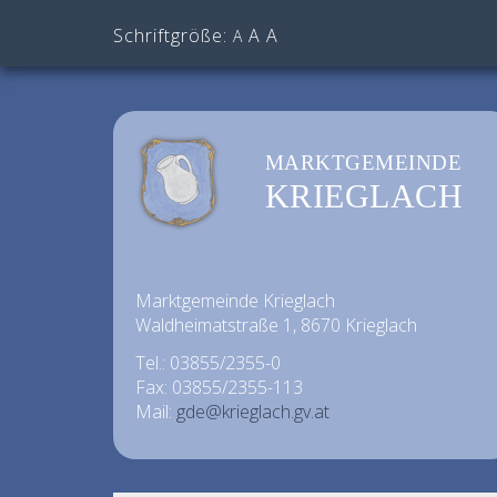
Schriftgröße:
A
A
A
MARKTGEMEINDE
KRIEGLACH
Marktgemeinde Krieglach
Waldheimatstraße 1, 8670 Krieglach
Tel.: 03855/2355-0
Fax: 03855/2355-113
Mail:
gde@krieglach.gv.at