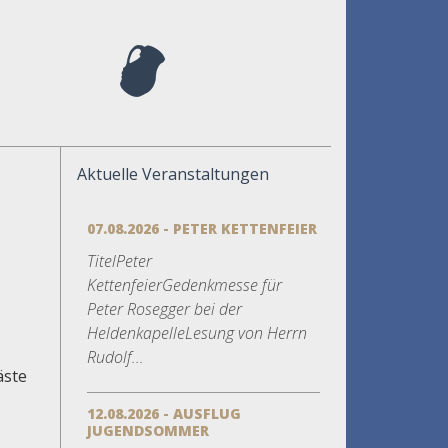
Aktuelle Veranstaltungen
07.08.2026 - PETER KETTENFEIER
TitelPeter
KettenfeierGedenkmesse für
Peter Rosegger bei der
HeldenkapelleLesung von Herrn
Rudolf...
äste
12.08.2026 - AUSFLUG
JUGENDSOMMER