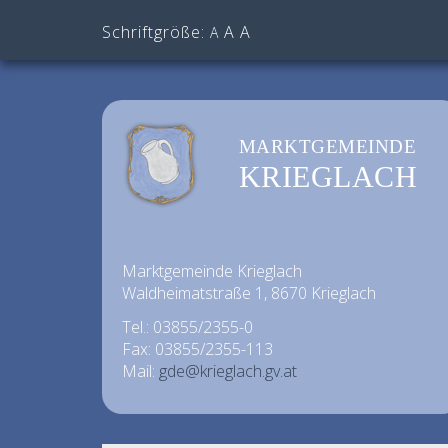
Schriftgröße:
A
A
A
MARKTGEMEINDE
KRIEGLACH
Marktgemeinde Krieglach
Waldheimatstraße 1, 8670 Krieglach
Tel.: 03855/2355-0
Fax: 03855/2355-113
Mail:
gde@krieglach.gv.at