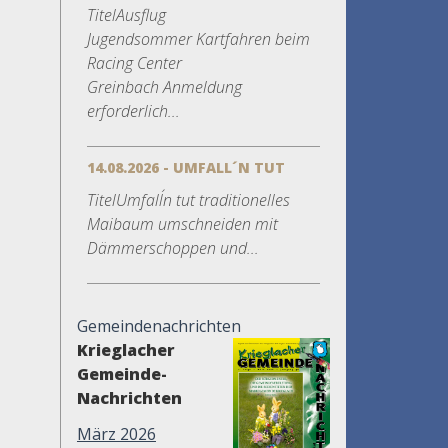
TitelAusflug
Jugendsommer Kartfahren beim
Racing Center
Greinbach Anmeldung
erforderlich...
14.08.2026 - UMFALL´N TUT
TitelUmfall´n tut traditionelles
Maibaum umschneiden mit
Dämmerschoppen und...
Gemeindenachrichten
Krieglacher
Gemeinde-
Nachrichten
März 2026