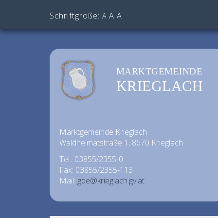
Schriftgröße:
A
A
A
MARKTGEMEINDE
KRIEGLACH
Marktgemeinde Krieglach
Waldheimatstraße 1, 8670 Krieglach
Tel.: 03855/2355-0
Fax: 03855/2355-113
Mail:
gde@krieglach.gv.at