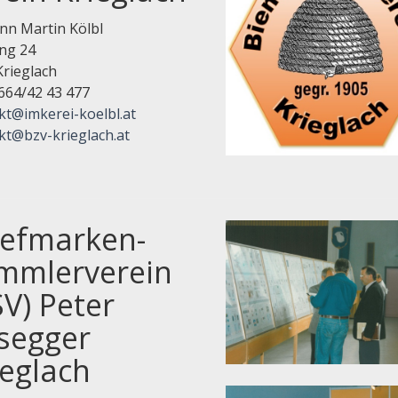
n Martin Kölbl
ng 24
Krieglach
0664/42 43 477
kt@imkerei-koelbl.at
kt@bzv-krieglach.at
iefmarken-
mmlerverein
SV) Peter
segger
ieglach