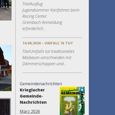
TitelAusflug
Jugendsommer Kartfahren beim
Racing Center
Greinbach Anmeldung
erforderlich...
14.08.2026 - UMFALL´N TUT
TitelUmfall´n tut traditionelles
Maibaum umschneiden mit
Dämmerschoppen und...
Gemeindenachrichten
Krieglacher
Gemeinde-
Nachrichten
März 2026