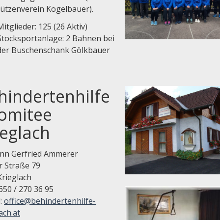
hützenverein Kogelbauer).
Mitglieder: 125 (26 Aktiv)
Stocksportanlage: 2 Bahnen bei
der Buschenschank Gölkbauer
hindertenhilfe
Komitee
ieglach
n Gerfried Ammerer
r Straße 79
Krieglach
0650 / 270 36 95
l:
office@behindertenhilfe-
ach.at