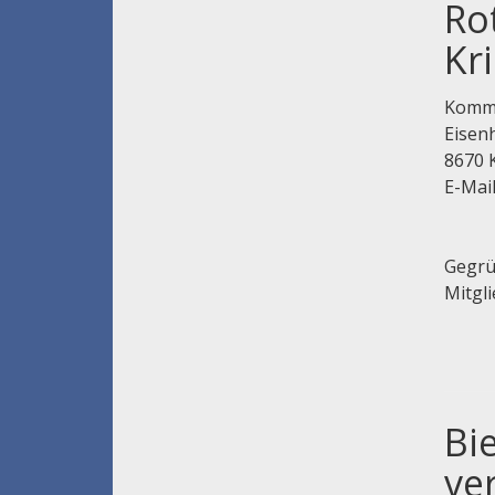
Ro
Kr
Komma
Eisen
8670 
E-Mai
Gegrü
Mitgl
Bi
ve