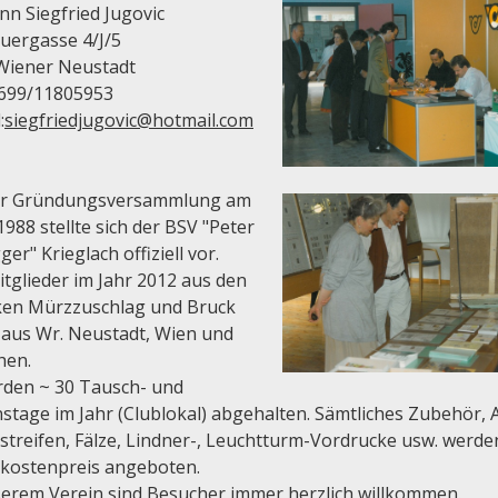
n Siegfried Jugovic
auergasse 4/J/5
Wiener Neustadt
 0699/11805953
:
siegfriedjugovic@hotmail.com
er Gründungsversammlung am
1988 stellte sich der BSV "Peter
er" Krieglach offiziell vor.
tglieder im Jahr 2012 aus den
ken Mürzzuschlag und Bruck
 aus Wr. Neustadt, Wien und
hen.
rden ~ 30 Tausch- und
stage im Jahr (Clublokal) abgehalten. Sämtliches Zubehör, 
streifen, Fälze, Lindner-, Leuchtturm-Vordrucke usw. werd
tkostenpreis angeboten.
serem Verein sind Besucher immer herzlich willkommen.