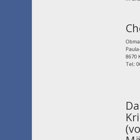
Ch
Obman
Paula
8670 
Tel.: 
Da
Kr
(v