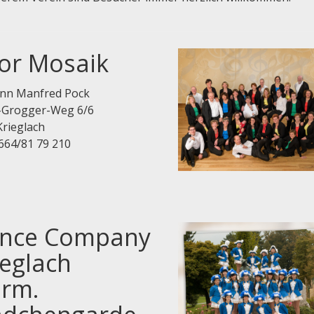
or Mosaik
n Manfred Pock
-Grogger-Weg 6/6
Krieglach
0664/81 79 210
nce Company
ieglach
orm.