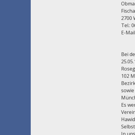
Obman
Fisch
2700 
Tel.:
E-Mail
Bei d
25.05.
Rosegg
102 Mi
Bezir
sowie
Münc
Es we
Verein
Hawid
Selbs
In un