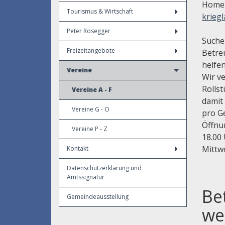
Home
Tourismus & Wirtschaft
kriegl
Peter Rosegger
Suchen
Freizeitangebote
Betre
helfen
Vereine
Wir v
Rollst
Vereine A - F
damit
Vereine G - O
pro Ge
Öffnun
Vereine P - Z
18.00 
Mittw
Kontakt
Datenschutzerklärung und
Amtssignatur
Be
Gemeindeausstellung
we