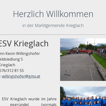
Herzlich Willkommen
in der Marktgemeinde Krieglach
 ESV Krieglach
n Kevin Willingshofer
eldsiedlung 5
Krieglach
0676/312 81 55
l:
willingshofer@gmx.at
. ESV Krieglach wurde im Jahre
6 gegründet (vormals