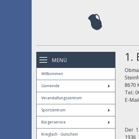
1.
MENÜ
Obman
Willkommen
Steinf
8670 
Gemeinde
Tel.: 
Veranstaltungszentrum
E-Mai
Sportzentrum
Bürgerservice
Der 1
Krieglach - Gutschein
193