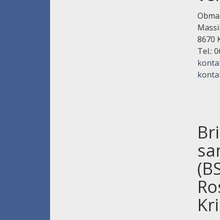
Obman
Massi
8670 
Tel.: 
konta
konta
Br
sa
(B
Ro
Kr