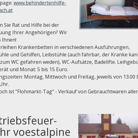
page:
www.behindertenhilfe-
ach.at
 Sie Rat und Hilfe bei der
uung Ihrer Angehörigen? Wir
 Ihnen!
erleihen Krankenbetten in verschiedenen Ausführungen,
ühle und Gehilfen, Leibstühle (auch fahrbar, der Kranke ka
 zum WC gefahren weden), WC-Aufsätze, Badelifte. Leihgeb
rät und Monat: 5 bis 15 Euro.
gszeiten: Montag, Mittwoch und Freitag, jeweils von 13.00 
Uhr.
och ist "Flohmarkt-Tag" - Verkauf von Gebrauchtwaren aller
triebsfeuer-
hr voestalpine