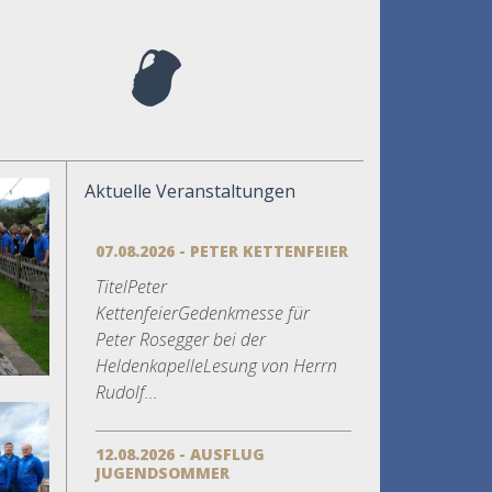
Aktuelle Veranstaltungen
07.08.2026 - PETER KETTENFEIER
TitelPeter
KettenfeierGedenkmesse für
Peter Rosegger bei der
HeldenkapelleLesung von Herrn
Rudolf...
12.08.2026 - AUSFLUG
JUGENDSOMMER