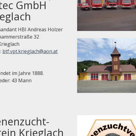
tec GmbH
ieglach
ndant HBI Andreas Holzer
hammerstraße 32
Krieglach
l:
btf.vpt.krieglach@aon.at
ndet im Jahre 1888.
ieder: 43 Mann
enenzucht-
rein Krieglach