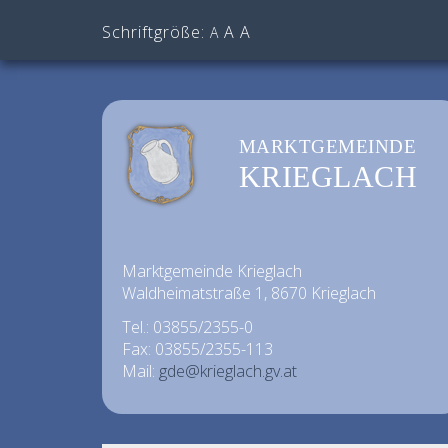
Schriftgröße:
A
A
A
MARKTGEMEINDE
KRIEGLACH
Marktgemeinde Krieglach
Waldheimatstraße 1, 8670 Krieglach
Tel.: 03855/2355-0
Fax: 03855/2355-113
Mail:
gde@krieglach.gv.at