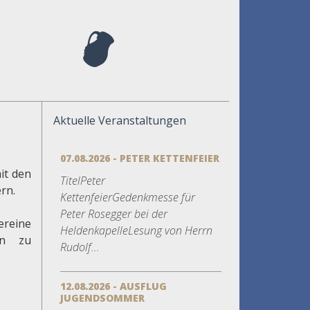
Aktuelle Veranstaltungen
07.08.2026 - PETER KETTENFEIER
it den
TitelPeter
rn.
KettenfeierGedenkmesse für
Peter Rosegger bei der
reine
HeldenkapelleLesung von Herrn
en zu
Rudolf...
12.08.2026 - AUSFLUG
JUGENDSOMMER