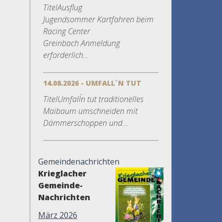
TitelAusflug
Jugendsommer Kartfahren beim
Racing Center
Greinbach Anmeldung
erforderlich...
14.08.2026 - UMFALL´N TUT
TitelUmfall´n tut traditionelles
Maibaum umschneiden mit
Dämmerschoppen und...
Gemeindenachrichten
Krieglacher
Gemeinde-
Nachrichten
März 2026