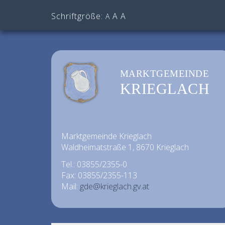
Schriftgröße:
A
A
A
MARKTGEMEINDE
KRIEGLACH
Marktgemeinde Krieglach
Waldheimatstraße 1, 8670 Krieglach
Tel.: 03855/2355-0
Fax: 03855/2355-113
Mail:
gde@krieglach.gv.at