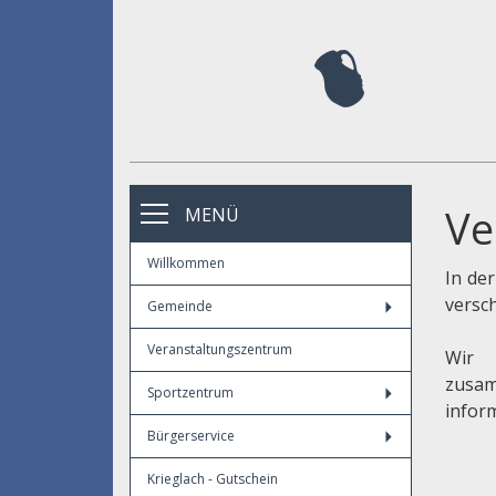
Ve
MENÜ
Willkommen
In de
versc
Gemeinde
Veranstaltungszentrum
Wir 
zusa
Sportzentrum
infor
Bürgerservice
Krieglach - Gutschein