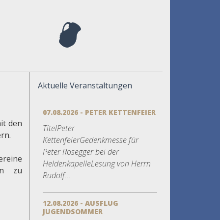
Aktuelle Veranstaltungen
07.08.2026 - PETER KETTENFEIER
it den
TitelPeter
rn.
KettenfeierGedenkmesse für
Peter Rosegger bei der
reine
HeldenkapelleLesung von Herrn
en zu
Rudolf...
12.08.2026 - AUSFLUG
JUGENDSOMMER