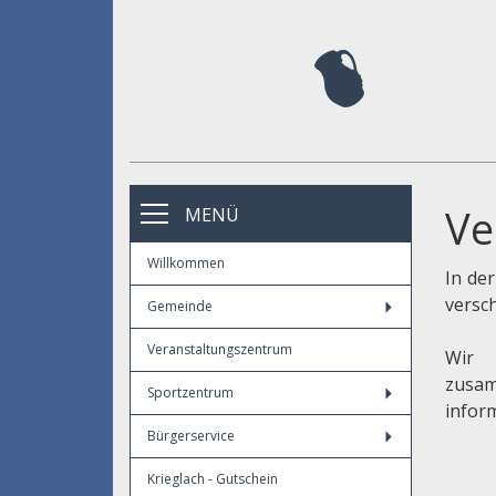
Ve
MENÜ
Willkommen
In de
versc
Gemeinde
Veranstaltungszentrum
Wir 
zusa
Sportzentrum
infor
Bürgerservice
Krieglach - Gutschein