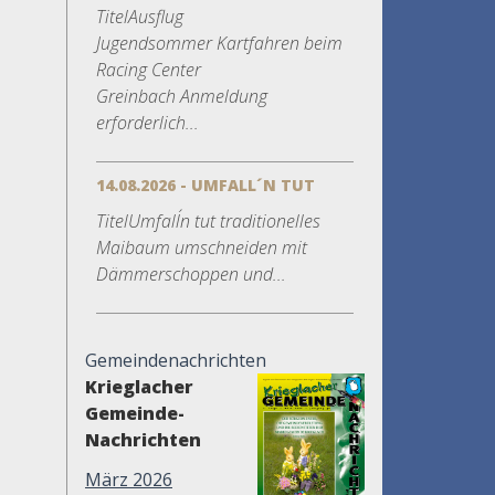
TitelAusflug
Jugendsommer Kartfahren beim
Racing Center
Greinbach Anmeldung
erforderlich...
14.08.2026 - UMFALL´N TUT
TitelUmfall´n tut traditionelles
Maibaum umschneiden mit
Dämmerschoppen und...
Gemeindenachrichten
Krieglacher
Gemeinde-
Nachrichten
März 2026