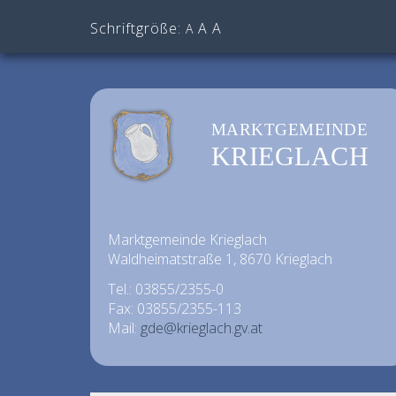
Schriftgröße:
A
A
A
MARKTGEMEINDE
KRIEGLACH
Marktgemeinde Krieglach
Waldheimatstraße 1, 8670 Krieglach
Tel.: 03855/2355-0
Fax: 03855/2355-113
Mail:
gde@krieglach.gv.at