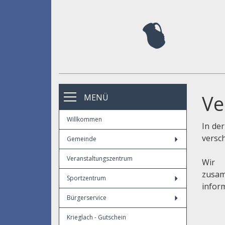
Ve
MENÜ
Willkommen
In de
versc
Gemeinde
Veranstaltungszentrum
Wir 
zusa
Sportzentrum
infor
Bürgerservice
Krieglach - Gutschein