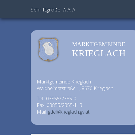
Schriftgröße:
A
A
A
MARKTGEMEINDE
KRIEGLACH
Marktgemeinde Krieglach
Waldheimatstraße 1, 8670 Krieglach
Tel.: 03855/2355-0
Fax: 03855/2355-113
Mail:
gde@krieglach.gv.at