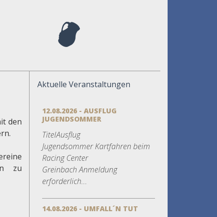
Aktuelle Veranstaltungen
12.08.2026 - AUSFLUG
JUGENDSOMMER
it den
rn.
TitelAusflug
Jugendsommer Kartfahren beim
reine
Racing Center
en zu
Greinbach Anmeldung
erforderlich...
14.08.2026 - UMFALL´N TUT