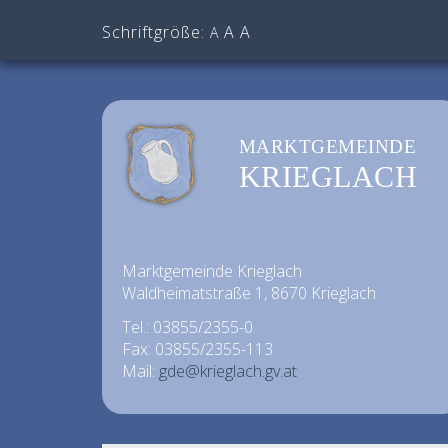
Schriftgröße:
A
A
A
MARKTGEMEINDE
KRIEGLACH
Marktgemeinde Krieglach
Waldheimatstraße 1, 8670 Krieglach
Tel.: 03855/2355-0
Fax: 03855/2355-113
Mail:
gde@krieglach.gv.at