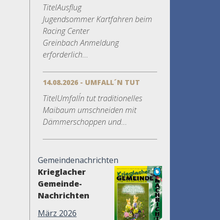
TitelAusflug
Jugendsommer Kartfahren beim
Racing Center
Greinbach Anmeldung
erforderlich...
14.08.2026 - UMFALL´N TUT
TitelUmfall´n tut traditionelles
Maibaum umschneiden mit
Dämmerschoppen und...
i
Gemeindenachrichten
Krieglacher
Gemeinde-
Nachrichten
März 2026