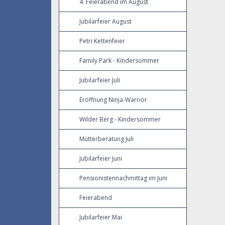
4. Feierabend im August
Jubilarfeier August
Petri Kettenfeier
Family Park - Kindersommer
Jubilarfeier Juli
Eröffnung Ninja-Warrior
Wilder Berg - Kindersommer
Mütterberatung Juli
Jubilarfeier Juni
Pensionistennachmittag im Juni
Feierabend
Jubilarfeier Mai