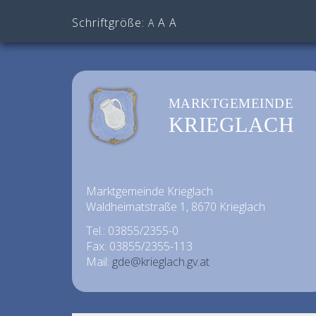
Schriftgröße:
A
A
A
MARKTGEMEINDE
KRIEGLACH
Marktgemeinde Krieglach
Waldheimatstraße 1, 8670 Krieglach
Tel.: 03855/2355-0
Fax: 03855/2355-113
Mail:
gde@krieglach.gv.at