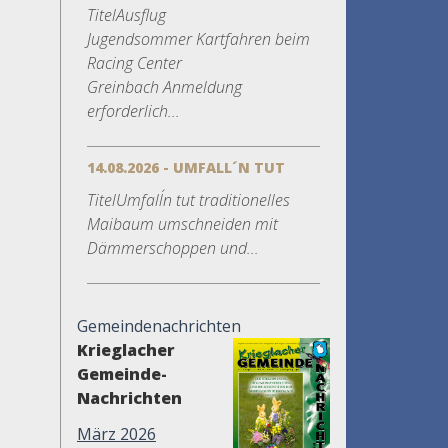
TitelAusflug
Jugendsommer Kartfahren beim
Racing Center
Greinbach Anmeldung
erforderlich...
14.08.2026 - UMFALL´N TUT
TitelUmfall´n tut traditionelles
Maibaum umschneiden mit
Dämmerschoppen und...
Gemeindenachrichten
Krieglacher
Gemeinde-
Nachrichten
März 2026