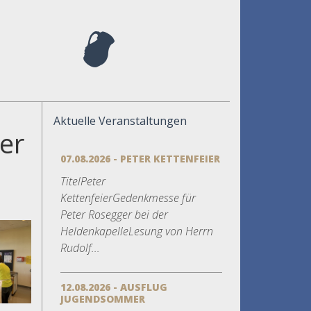
Aktuelle Veranstaltungen
er
07.08.2026 - PETER KETTENFEIER
TitelPeter
KettenfeierGedenkmesse für
Peter Rosegger bei der
HeldenkapelleLesung von Herrn
Rudolf...
12.08.2026 - AUSFLUG
JUGENDSOMMER