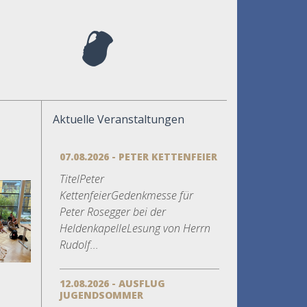
Aktuelle Veranstaltungen
07.08.2026 - PETER KETTENFEIER
TitelPeter
KettenfeierGedenkmesse für
Peter Rosegger bei der
HeldenkapelleLesung von Herrn
Rudolf...
12.08.2026 - AUSFLUG
JUGENDSOMMER