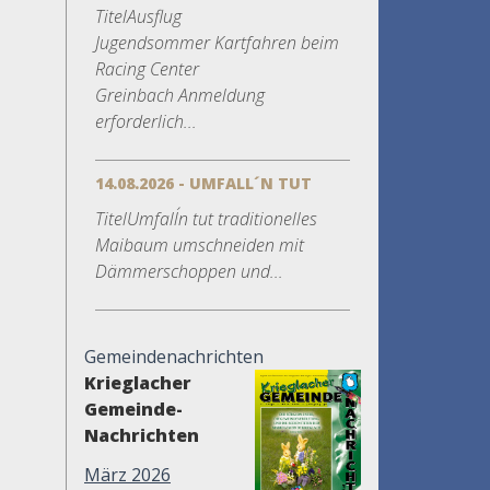
TitelAusflug
Jugendsommer Kartfahren beim
Racing Center
Greinbach Anmeldung
erforderlich...
14.08.2026 - UMFALL´N TUT
TitelUmfall´n tut traditionelles
Maibaum umschneiden mit
Dämmerschoppen und...
Gemeindenachrichten
Krieglacher
Gemeinde-
Nachrichten
März 2026