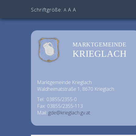
Schriftgröße:
A
A
A
MARKTGEMEINDE
KRIEGLACH
Marktgemeinde Krieglach
Waldheimatstraße 1, 8670 Krieglach
Tel.: 03855/2355-0
Fax: 03855/2355-113
Mail:
gde@krieglach.gv.at