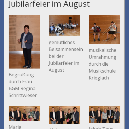
Jubilarfeier im August
gemütliches
Beisammensein
musikalische
bei der
Umrahmung
Jubilarfeier im
durch die
August
Musikschule
Begrüßung
Krieglach
durch Frau
BGM Regina
Schrittwieser
Maria