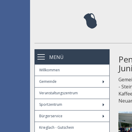
Pen
MENÜ
Jun
Willkommen
Gemei
Gemeinde
- Stei
Veranstaltungszentrum
Kaffee
Neuan
Sportzentrum
Bürgerservice
Krieglach - Gutschein