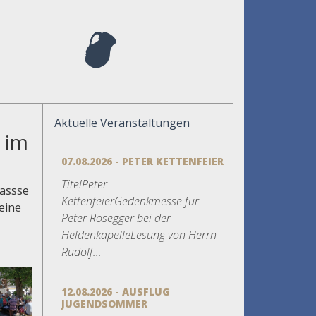
Aktuelle Veranstaltungen
 im
07.08.2026 - PETER KETTENFEIER
TitelPeter
assse
KettenfeierGedenkmesse für
leine
Peter Rosegger bei der
HeldenkapelleLesung von Herrn
Rudolf...
12.08.2026 - AUSFLUG
JUGENDSOMMER