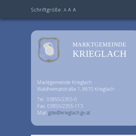
Schriftgröße:
A
A
A
MARKTGEMEINDE
KRIEGLACH
Marktgemeinde Krieglach
Waldheimatstraße 1, 8670 Krieglach
Tel.: 03855/2355-0
Fax: 03855/2355-113
Mail:
gde@krieglach.gv.at