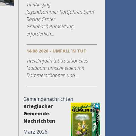
TitelAusflug
Jugendsommer Kartfahren beim
Racing Center
Greinbach Anmeldung
erforderlich...
14.08.2026 - UMFALL´N TUT
TitelUmfall´n tut traditionelles
Maibaum umschneiden mit
Dämmerschoppen und...
Gemeindenachrichten
Krieglacher
Gemeinde-
Nachrichten
März 2026